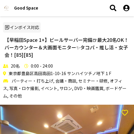
Good Space
インボイス対応
【早稲田Space 1+】ビールサーバー完備🍺最大20名OK！
バーカウンター＆大画面モニター✨タコパ・推し活・女子
会！[85][85]
20名
0:00 - 24:00
東京都豊島区高田高田1-10-16 サンハイツチノ地下１F
パーティー・打ち上げ, 会議・商談, セミナー・研修, オフィ
ス, 写真・ロケ撮影, イベント, サロン, DVD・映画鑑賞, ボードゲー
ム, その他