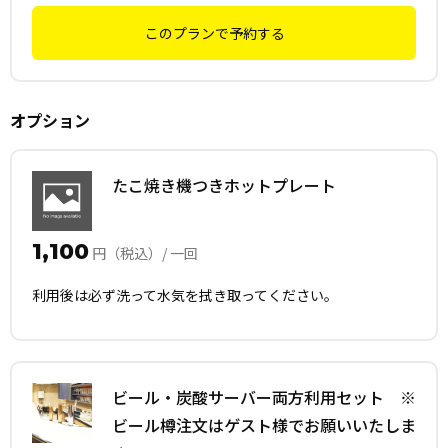
ください。
このプランで予約する
■1時間のご予約になりますが前後利用が入る可能性がある
ため下見・忘れ物回収時間は30分、前後15分ずつは余裕をも
って入退出をお願いします。
オプション
■こちらのご予約はお客様ご自身で忘れ物を確認・回収いた
だくプランです。
たこ焼き機つきホットプレート
弊社スタッフが現地にて確認・回収するプランではございま
せん。
1,100
円（税込）/ 一回
■下見・忘れ物回収以外の目的で利用された場合、罰金をご
利用後は必ず洗って水気を拭き取ってください。
請求させて頂きます。
※入退室は室内カメラにて管理しております。
■下見をご希望の方は本予約の予定日を、忘れ物回収をご希
ビール・炭酸サーバー両方利用セット ※
望の場合は回収物の内容をお伝えいただくようお願いしま
ビール樽注文はゲスト様でお願いいたしま
す。