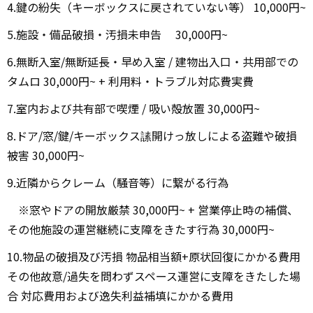
4.鍵の紛失（キーボックスに戻されていない等） 10,000円~
5.施設・備品破損・汚損未申告 30,000円~
6.無断入室/無断延長・早め入室 / 建物出入口・共用部での
タムロ 30,000円~ + 利用料・トラブル対応費実費
7.室内および共有部で喫煙 / 吸い殻放置 30,000円~
8.ドア/窓/鍵/キーボックス䛾開けっ放しによる盗難や破損
被害 30,000円~
9.近隣からクレーム（騒音等）に繋がる行為
※窓やドアの開放厳禁 30,000円~ + 営業停止時の補償、
その他施設の運営継続に支障をきたす行為 30,000円~
10.物品の破損及び汚損 物品相当額+原状回復にかかる費用
その他故意/過失を問わずスペース運営に支障をきたした場
合 対応費用および逸失利益補填にかかる費用