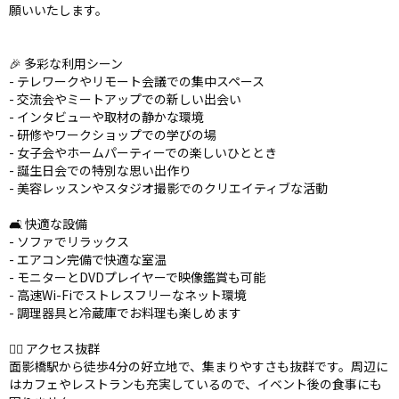
願いいたします。
🎉 多彩な利用シーン
- テレワークやリモート会議での集中スペース
- 交流会やミートアップでの新しい出会い
- インタビューや取材の静かな環境
- 研修やワークショップでの学びの場
- 女子会やホームパーティーでの楽しいひととき
- 誕生日会での特別な思い出作り
- 美容レッスンやスタジオ撮影でのクリエイティブな活動
🛋️ 快適な設備
- ソファでリラックス
- エアコン完備で快適な室温
- モニターとDVDプレイヤーで映像鑑賞も可能
- 高速Wi-Fiでストレスフリーなネット環境
- 調理器具と冷蔵庫でお料理も楽しめます
🚶‍♂️ アクセス抜群
面影橋駅から徒歩4分の好立地で、集まりやすさも抜群です。周辺に
はカフェやレストランも充実しているので、イベント後の食事にも