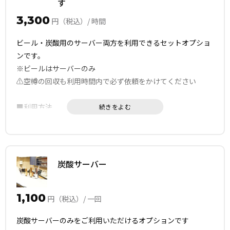
す
■家具家電備品等の配置は動かさないようにお願いします。
3,300
円（税込）/ 時間
ビール・炭酸用のサーバー両方を利用できるセットオプショ
ンです。
※ビールはサーバーのみ
⚠️空樽の回収も利用時間内で必ず依頼をかけてください
■利用方法
ビール樽はお客様ご自身で必ずご注文ください。
■カクヤス
☎ 0120-365-198
炭酸サーバー
「早稲田Space1に配達」とお伝えください
配達住所：豊島区高田1-10-16サンハイツチノB1
1,100
※10:00-21:00間のみ
円（税込）/ 一回
炭酸サーバーのみをご利用いただけるオプションです
■取扱はアサヒの樽ビールです、