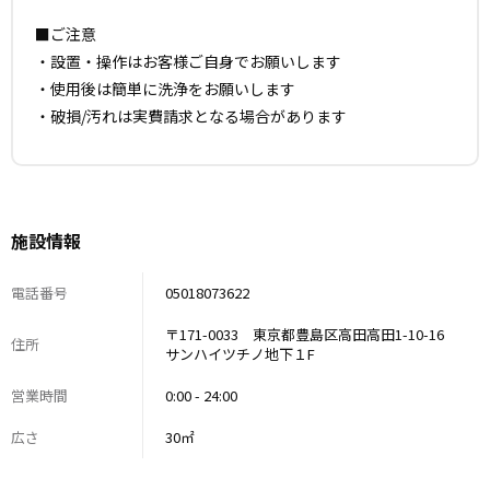
・アサヒ マルエフ（5L／10L）
■ご注意
・アサヒ プレミアム（10L）
・設置・操作はお客様ご自身でお願いします
・使用後は簡単に洗浄をお願いします
■配達・回収
・破損/汚れは実費請求となる場合があります
・受け取り／回収は必ずご自身でお願いします
・回収は予約時間内で設定、必ず回収日時を弊社へご連絡く
ださい
■ご注意
施設情報
・設置/操作はお客様ご自身でお願いします
・使用後は簡易洗浄を
電話番号
05018073622
・破損/汚れは罰金を取る場合があります
〒171-0033 東京都豊島区高田高田1-10-16
住所
サンハイツチノ地下１F
営業時間
0:00 - 24:00
広さ
30㎡