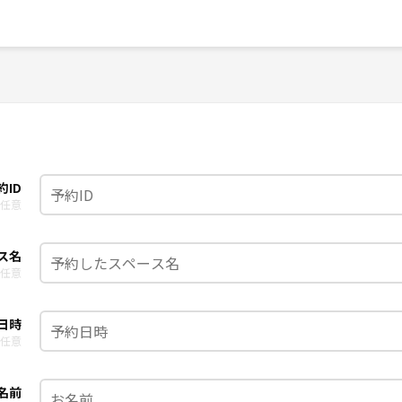
約ID
任意
ス名
任意
日時
任意
名前