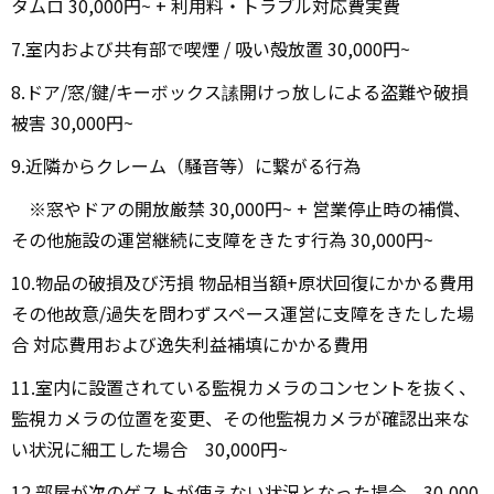
タムロ 30,000円~ + 利用料・トラブル対応費実費
7.室内および共有部で喫煙 / 吸い殻放置 30,000円~
8.ドア/窓/鍵/キーボックス䛾開けっ放しによる盗難や破損
被害 30,000円~
9.近隣からクレーム（騒音等）に繋がる行為
※窓やドアの開放厳禁 30,000円~ + 営業停止時の補償、
その他施設の運営継続に支障をきたす行為 30,000円~
10.物品の破損及び汚損 物品相当額+原状回復にかかる費用
その他故意/過失を問わずスペース運営に支障をきたした場
合 対応費用および逸失利益補填にかかる費用
11.室内に設置されている監視カメラのコンセントを抜く、
監視カメラの位置を変更、その他監視カメラが確認出来な
い状況に細工した場合 30,000円~
12.部屋が次のゲストが使えない状況となった場合 30,000