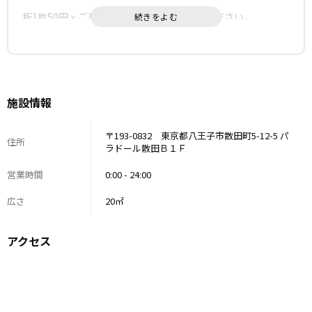
望の場合は回収物の内容をお伝えいただくようお願いしま
板1枚50円ｘご利用人数分をレンタルしてください。
す。
※Aスタジオを通り越したところ、スタジオの一番奥に置い
てあります。
■家具家電備品等の配置は動かさないようにお願いします。
台車に乗った状態で保管してありますので、台車ごと移動さ
せてください。
施設情報
台車はタイヤがロックされて保管されていますので、台車足
元のロックを解除して移動させてください。
〒193-0832 東京都八王子市散田町5-12-5 パ
住所
ラドール散田Ｂ１Ｆ
営業時間
0:00 - 24:00
広さ
20㎡
アクセス