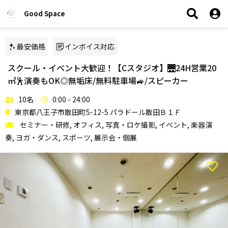
Good Space
最安価格
インボイス対応
スクール・イベント大歓迎！【Cスタジオ】🌉24H営業20
㎡🕺演奏もOK◎無垢床/無料駐車場🚙/スピーカー
10名
0:00 - 24:00
東京都八王子市散田町5-12-5 パラドール散田Ｂ１Ｆ
セミナー・研修, オフィス, 写真・ロケ撮影, イベント, 楽器演
奏, ヨガ・ダンス, スポーツ, 展示会・個展