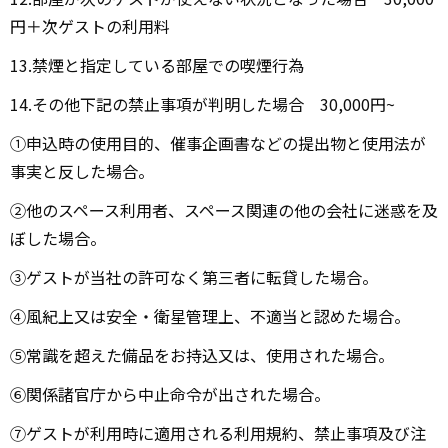
円＋次ゲストの利用料
13.禁煙と指定している部屋での喫煙行為
14.その他下記の禁止事項が判明した場合 30,000円~
①申込時の使⽤⽬的、催事企画書などの提出物と使⽤法が
事実と反した場合。
②他のスペース利⽤者、スペース関連の他の会社に迷惑を及
ぼした場合。
③ゲストが当社の許可なく第三者に転貸した場合。
④⾵紀上又は安全・衛星管理上、不適当と認めた場合。
⑤常識を超えた備品をお持込又は、使⽤された場合。
⑥関係諸官庁から中⽌命令が出された場合。
⑦ゲストが利用時に適⽤される利⽤規約、禁⽌事項及び注