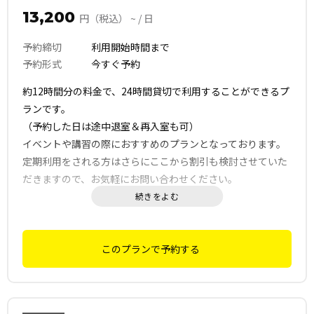
す。
13,200
円（税込） ~ / 日
詳細はご予約後にお送りする利用マニュアルの『退出前チェ
ックリスト』をご確認ください。
予約締切
利用開始時間まで
予約形式
今すぐ予約
約12時間分の料金で、24時間貸切で利用することができるプ
ランです。
（予約した日は途中退室＆再入室も可）
イベントや講習の際におすすめのプランとなっております。
定期利用をされる方はさらにここから割引も検討させていた
だきますので、お気軽にお問い合わせください。
✅ セルフクリーニング型運営のため、毎回清掃は入っておら
ず、定期清掃にて運営しております。
このプランで予約する
ご利用後は、清掃・原状回復へのご協力をお願いいたしま
す。
詳細はご予約後にお送りする利用マニュアルの『退出前チェ