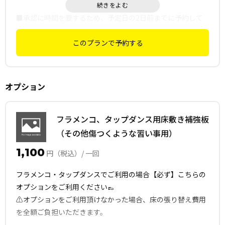
■承認に時間を要するため、予定日の2日前までに予約して
ください。
このプランで予約する
■1時間のご予約になりますが前後利用が入る可能性がある
ため下見・忘れ物回収時間は30分、前後15分ずつは余裕をも
って入退出をお願いします。
オプション
■こちらのご予約はお客様ご自身で忘れ物を確認・回収いた
だくプランです。
フラメンコ、タップダンス用床敷き補強板
弊社スタッフが現地にて確認・回収するプランではございま
（その他傷つくような習い事用）
せん。
1,100
円（税込）/ 一回
■下見・忘れ物回収以外の目的で利用された場合、罰金をご
フラメンコ・タップダンスでご利用の場合【必ず】こちらの
請求させて頂きます。
オプションをご利用ください👞
※入退室は室内カメラにて管理しております。
⚠️オプションをご利用頂けなかった場合、床の張り替え費用
を全額ご負担いただきます。
■下見をご希望の方は本予約の予定日を、忘れ物回収をご希