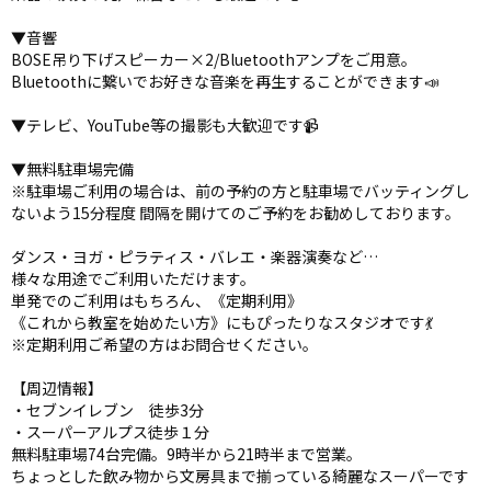
▼音響
BOSE吊り下げスピーカー×2/Bluetoothアンプをご用意。
Bluetoothに繋いでお好きな音楽を再生することができます📣
▼テレビ、YouTube等の撮影も大歓迎です📹
▼無料駐車場完備
※駐車場ご利用の場合は、前の予約の方と駐車場でバッティングし
ないよう15分程度 間隔を開けてのご予約をお勧めしております。
ダンス・ヨガ・ピラティス・バレエ・楽器演奏など…
様々な用途でご利用いただけます。
単発でのご利用はもちろん、《定期利用》
《これから教室を始めたい方》にもぴったりなスタジオです💃
※定期利用ご希望の方はお問合せください。
【周辺情報】
・セブンイレブン 徒歩3分
・スーパーアルプス徒歩１分
無料駐車場74台完備。9時半から21時半まで営業。
ちょっとした飲み物から文房具まで揃っている綺麗なスーパーです