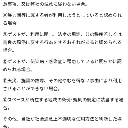
意事項、又は弊社の注意に従わない場合。
⑧暴⼒団等に属する者が利⽤しようとしていると認められ
る場合。
⑨ゲストが、利⽤に関し、法令の規定、公の秩序若しくは
善良の⾵俗に反する⾏為をするおそれがあると認められる
場合。
⑩ゲストが、伝染病・感染症に罹患していると明らかに認
められる場合。
⑪天災、施設の故障、その他やむを得ない事由により利⽤
させることができない場合。
⑫スペースが所在する地域の条例･規則の規定に該当する場
合。
その他、当社が社会通念上不適切な使⽤⽅法と判断した場
合。