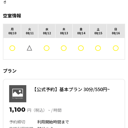
🥤
空室情報
月
火
水
木
金
土
日
08/10
08/11
08/12
08/13
08/14
08/15
08/16
プラン
【公式予約】基本プラン 30分/550円~
1,100
円（税込） ~ / 時間
予約締切
利用開始時間まで