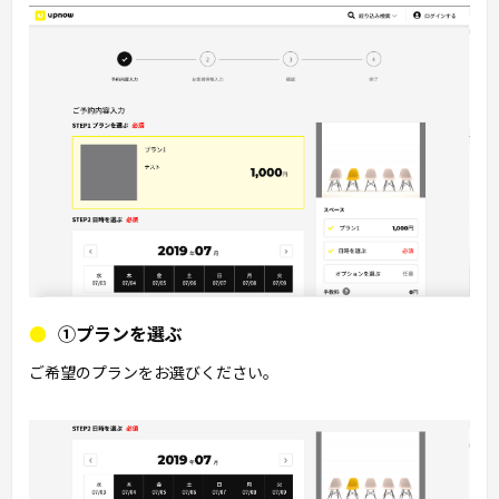
①プランを選ぶ
ご希望のプランをお選びください。