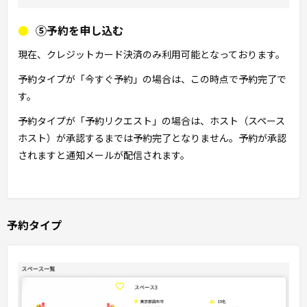
⑤予約を申し込む
現在、クレジットカード決済のみ利用可能となっております。
予約タイプが「今すぐ予約」の場合は、この時点で予約完了で
す。
予約タイプが「予約リクエスト」の場合は、ホスト（スペース
ホスト）が承認するまでは予約完了となりません。予約が承認
されますと通知メールが配信されます。
予約タイプ