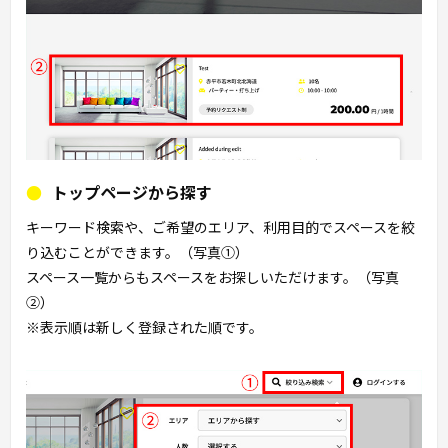
トップページから探す
キーワード検索や、ご希望のエリア、利用目的でスペースを絞
り込むことができます。（写真①）
スペース一覧からもスペースをお探しいただけます。（写真
②）
※表示順は新しく登録された順です。