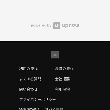
powered by
利用の流れ
決済の流れ
よくある質問
会社概要
問い合わせ
利用規約
プライバシーポリシー
特定商取引法に基づく表記