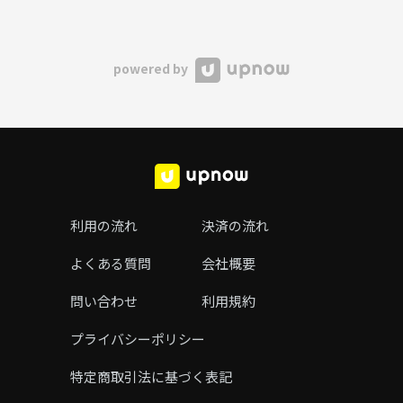
powered by
利用の流れ
決済の流れ
よくある質問
会社概要
問い合わせ
利用規約
プライバシーポリシー
特定商取引法に基づく表記