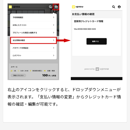
右上のアイコンをクリックすると、ドロップダウンメニューが
表示されます。「支払い情報の変更」からクレジットカード情
報の確認・編集が可能です。