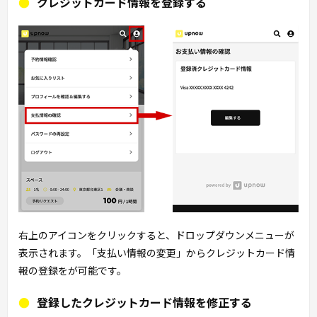
クレジットカード情報を登録する
右上のアイコンをクリックすると、ドロップダウンメニューが
表示されます。「支払い情報の変更」からクレジットカード情
報の登録をが可能です。
登録したクレジットカード情報を修正する