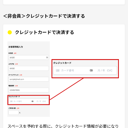
＜非会員＞クレジットカードで決済する
クレジットカードで決済する
スペースを予約する際に、クレジットカード情報が必要になり