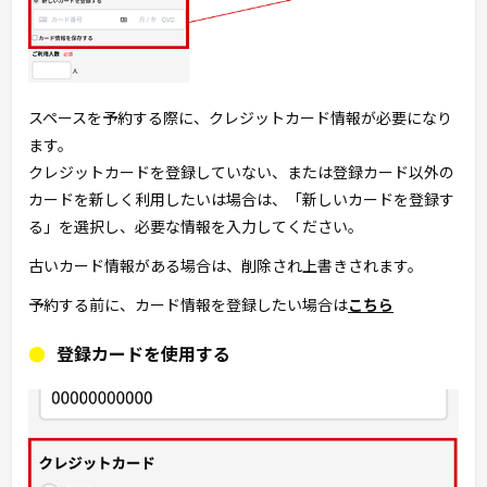
スペースを予約する際に、クレジットカード情報が必要になり
ます。
クレジットカードを登録していない、または登録カード以外の
カードを新しく利用したいは場合は、「新しいカードを登録す
る」を選択し、必要な情報を入力してください。
古いカード情報がある場合は、削除され上書きされます。
予約する前に、カード情報を登録したい場合は
こちら
登録カードを使用する