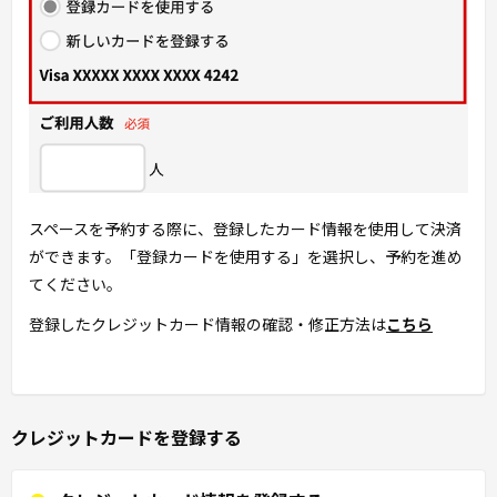
スペースを予約する際に、登録したカード情報を使用して決済
ができます。「登録カードを使用する」を選択し、予約を進め
てください。
登録したクレジットカード情報の確認・修正方法は
こちら
クレジットカードを登録する