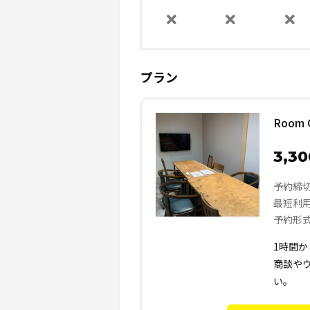
プラン
Room
3,3
予約締
最短利
予約形
1時間
商談や
い。