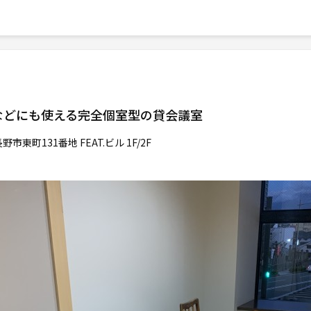
などにも使える完全個室型の貸会議室
市東町131番地 FEAT.ビル 1F/2F