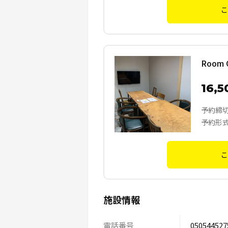
こ
Room
16,
予約締
予約形
こ
施設情報
電話番号
050544527