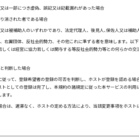
全部又は一部につき虚偽、誤記又は記載漏れがあった場合
取り消された者である場合
佐人又は被補助人のいずれかであり、法定代理人、後見人､保佐人又は補
団員、右翼団体、反社会的勢力、その他これに準ずる者を意味します。以
若しくは経営に協力若しくは関与する等反社会的勢力等との何らかの交
いと判断した場合
準に従って、登録希望者の登録の可否を判断し、ホストが登録を認める場
ストとしての登録は完了し、本規約の諸規定に従った本サービスの利用
します。
た場合は、遅滞なく、ホストの定める方法により、当該変更事項をホスト