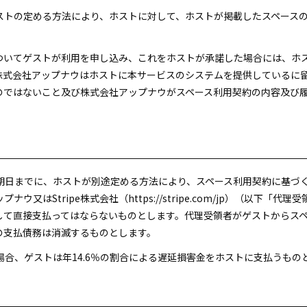
ホストの定める方法により、ホストに対して、ホストが掲載したスペース
についてゲストが利用を申し込み、これをホストが承諾した場合には、ホ
株式会社アップナウはホストに本サービスのシステムを提供しているに
のではないこと及び株式会社アップナウがスペース利用契約の内容及び
払期日までに、ホストが別途定める方法により、スペース利用契約に基づ
又はStripe株式会社（https://stripe.com/jp）（以下
して直接支払ってはならないものとします。代理受領者がゲストからス
の支払債務は消滅するものとします。
た場合、ゲストは年14.6％の割合による遅延損害金をホストに支払うもの