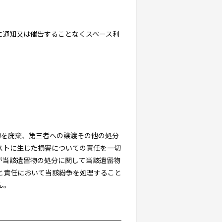
に通知又は催告することなくスペース利
物を廃棄、第三者への譲渡その他の処分
ストに生じた損害についての責任を一切
が当該遺留物の処分に関して当該遺留物
と責任において当該紛争を処理すること
ん。