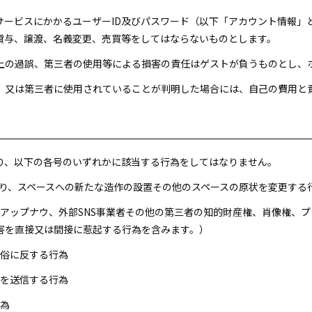
本サービスにかかるユーザーID及びパスワード（以下「アカウント情報
貸与、譲渡、名義変更、売買等をしてはならないものとします。
用上の過誤、第三者の使用等による損害の責任はゲストが負うものとし、
れ、又は第三者に使用されていることが判明した場合には、自己の費用と
たり、以下の各号のいずれかに該当する行為をしてはなりません。
ち帰り、スペースへの新たな造作の設置その他のスペースの原状を変更する
会社アップナウ、外部SNS事業者その他の第三者の知的財産権、肖像権、
害を直接又は間接に惹起する行為を含みます。）
良俗に反する行為
報を送信する行為
行為