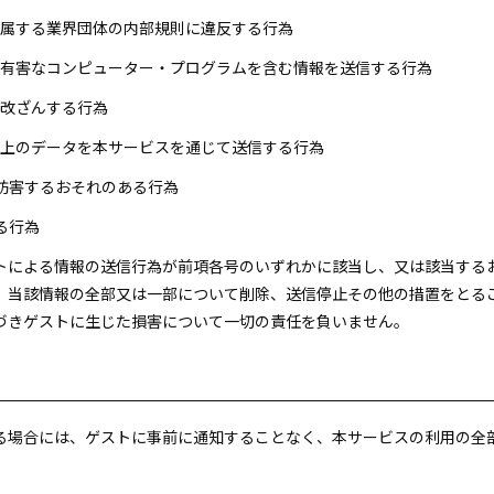
が所属する業界団体の内部規則に違反する行為
他の有害なコンピューター・プログラムを含む情報を送信する行為
を改ざんする行為
量以上のデータを本サービスを通じて送信する行為
を妨害するおそれのある行為
る行為
ストによる情報の送信行為が前項各号のいずれかに該当し、又は該当す
、当該情報の全部又は一部について削除、送信停止その他の措置をとる
づきゲストに生じた損害について一切の責任を負いません。
する場合には、ゲストに事前に通知することなく、本サービスの利用の