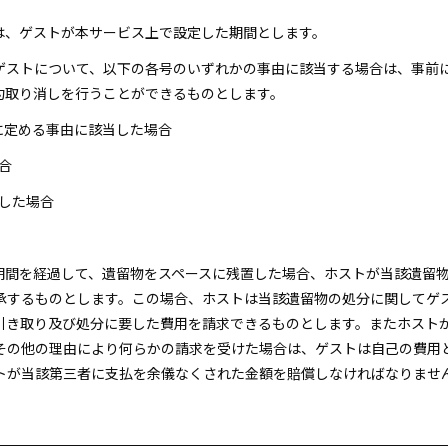
間は、ゲストが本サービス上で設定した期間とします。
、ゲストについて、以下の各号のいずれかの事由に該当する場合は、事前
約取り消しを行うことができるものとします。
各号に定める事由に該当した場合
合
明した場合
用期間を経過して、遺留物をスペースに残置した場合、ホストが当該遺留
承するものとします。この場合、ホストは当該遺留物の処分に関してゲ
引き取り及び処分に要した費用を請求できるものとします。またホスト
その他の理由により何らかの請求を受けた場合は、ゲストは自己の費用
トが当該第三者に支払を余儀なくされた金額を賠償しなければなりませ