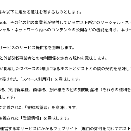
各々以下に定める意味を有するものとします。
acebook、その他の他の事業者が提供しているホスト所定のソーシャル
シャル・ネットワーク内へのコンテンツの公開などの機能を持ち、本サ
SNSサービスのサービス提供者を意味します。
ストと外部SNS事業者との権利関係を定める規約を意味します。
ストが掲載したスペースの利用に係るホストとゲストとの間の契約を意味し
に定義された「スペース利用料」を意味します。
特許権、実用新案権、商標権、意匠権その他の知的財産権（それらの権利
味します。
おいて定義された「登録希望者」を意味します。
て定義された「登録情報」を意味します。
トが運営する本サービスにかかるウェブサイト（理由の如何を問わずホス