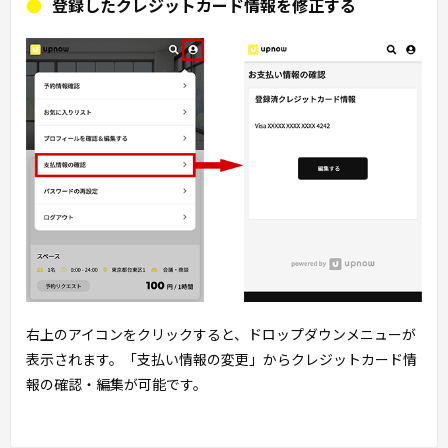
登録したクレジットカード情報を修正する
右上のアイコンをクリックすると、ドロップダウンメニューが
表示されます。「支払い情報の変更」からクレジットカード情
報の確認・編集が可能です。