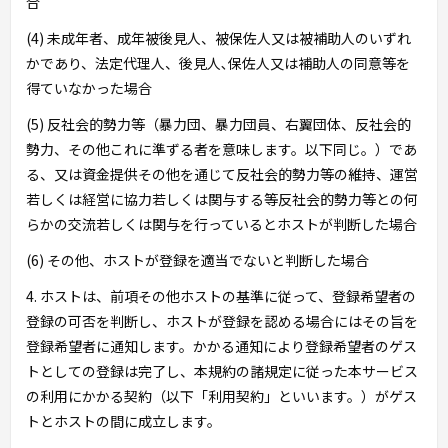
合
(4) 未成年者、成年被後見人、被保佐人又は被補助人のいずれ
かであり、法定代理人、後見人､保佐人又は補助人の同意等を
得ていなかった場合
(5) 反社会的勢力等（暴力団、暴力団員、右翼団体、反社会的
勢力、その他これに準ずる者を意味します。以下同じ。）であ
る、又は資金提供その他を通じて反社会的勢力等の維持、運営
若しくは経営に協力若しくは関与する等反社会的勢力等との何
らかの交流若しくは関与を行っているとホストが判断した場合
(6) その他、ホストが登録を適当でないと判断した場合
4. ホストは、前項その他ホストの基準に従って、登録希望者の
登録の可否を判断し、ホストが登録を認める場合にはその旨を
登録希望者に通知します。かかる通知により登録希望者のゲス
トとしての登録は完了し、本規約の諸規定に従った本サービス
の利用にかかる契約（以下「利用契約」といいます。）がゲス
トとホストの間に成立します。