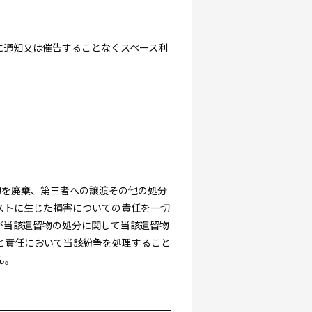
に通知又は催告することなくスペース利
物を廃棄、第三者への譲渡その他の処分
ストに生じた損害についての責任を一切
が当該遺留物の処分に関して当該遺留物
と責任において当該紛争を処理すること
ん。