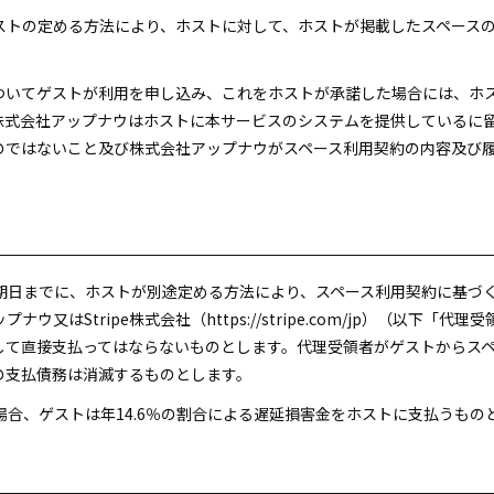
ホストの定める方法により、ホストに対して、ホストが掲載したスペース
についてゲストが利用を申し込み、これをホストが承諾した場合には、ホ
株式会社アップナウはホストに本サービスのシステムを提供しているに
のではないこと及び株式会社アップナウがスペース利用契約の内容及び
払期日までに、ホストが別途定める方法により、スペース利用契約に基づ
又はStripe株式会社（https://stripe.com/jp）（以下
して直接支払ってはならないものとします。代理受領者がゲストからス
の支払債務は消滅するものとします。
た場合、ゲストは年14.6％の割合による遅延損害金をホストに支払うもの