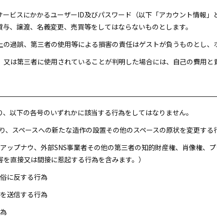
本サービスにかかるユーザーID及びパスワード（以下「アカウント情報
貸与、譲渡、名義変更、売買等をしてはならないものとします。
用上の過誤、第三者の使用等による損害の責任はゲストが負うものとし、
れ、又は第三者に使用されていることが判明した場合には、自己の費用と
たり、以下の各号のいずれかに該当する行為をしてはなりません。
ち帰り、スペースへの新たな造作の設置その他のスペースの原状を変更する
会社アップナウ、外部SNS事業者その他の第三者の知的財産権、肖像権、
害を直接又は間接に惹起する行為を含みます。）
良俗に反する行為
報を送信する行為
行為