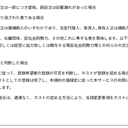
全部又は一部につき虚偽、誤記又は記載漏れがあった場合
取り消された者である場合
佐人又は被補助人のいずれかであり、法定代理人、後見人､保佐人又は補
団員、右翼団体、反社会的勢力、その他これに準ずる者を意味します。以
若しくは経営に協力若しくは関与する等反社会的勢力等との何らかの交
いと判断した場合
準に従って、登録希望者の登録の可否を判断し、ホストが登録を認める場
ストとしての登録は完了し、本規約の諸規定に従った本サービスの利用
します。
た場合は、遅滞なく、ホストの定める方法により、当該変更事項をホスト