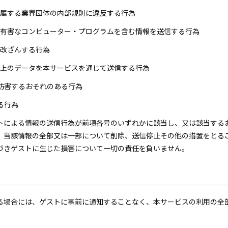
が所属する業界団体の内部規則に違反する行為
他の有害なコンピューター・プログラムを含む情報を送信する行為
を改ざんする行為
量以上のデータを本サービスを通じて送信する行為
を妨害するおそれのある行為
る行為
ストによる情報の送信行為が前項各号のいずれかに該当し、又は該当す
、当該情報の全部又は一部について削除、送信停止その他の措置をとる
づきゲストに生じた損害について一切の責任を負いません。
する場合には、ゲストに事前に通知することなく、本サービスの利用の