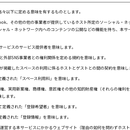
各々以下に定める意味を有するものとします。
acebook、その他の他の事業者が提供しているホスト所定のソーシャル
シャル・ネットワーク内へのコンテンツの公開などの機能を持ち、本サ
SNSサービスのサービス提供者を意味します。
ストと外部SNS事業者との権利関係を定める規約を意味します。
ストが掲載したスペースの利用に係るホストとゲストとの間の契約を意味し
に定義された「スペース利用料」を意味します。
特許権、実用新案権、商標権、意匠権その他の知的財産権（それらの権利
味します。
おいて定義された「登録希望者」を意味します。
て定義された「登録情報」を意味します。
トが運営する本サービスにかかるウェブサイト（理由の如何を問わずホス