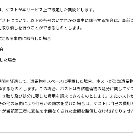
間は、ゲストが本サービス上で設定した期間とします。
、ゲストについて、以下の各号のいずれかの事由に該当する場合は、事前
約取り消しを行うことができるものとします。
各号に定める事由に該当した場合
合
明した場合
用期間を経過して、遺留物をスペースに残置した場合、ホストが当該遺留
承するものとします。この場合、ホストは当該遺留物の処分に関してゲ
引き取り及び処分に要した費用を請求できるものとします。またホスト
その他の理由により何らかの請求を受けた場合は、ゲストは自己の費用
トが当該第三者に支払を余儀なくされた金額を賠償しなければなりませ