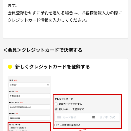
ます。
会員登録をせずに予約を進める場合は、お客様情報入力の際に
クレジットカード情報を入力してください。
＜会員＞クレジットカードで決済する
新しくクレジットカードを登録する