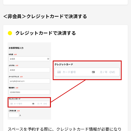
＜非会員＞クレジットカードで決済する
クレジットカードで決済する
スペースを予約する際に、クレジットカード情報が必要になり