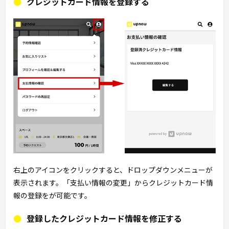
クレジットカード情報を登録する
右上のアイコンをクリックすると、ドロップダウンメニューが
表示されます。「支払い情報の変更」からクレジットカード情
報の登録をが可能です。
登録したクレジットカード情報を修正する