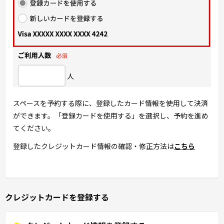
スペースを予約する際に、登録したカード情報を使用して決済
ができます。「登録カードを使用する」を選択し、予約を進め
てください。
登録したクレジットカード情報の確認・修正方法は
こちら
クレジットカードを登録する