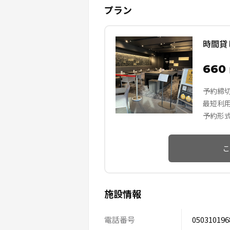
プラン
時間貸
660
予約締
最短利
予約形
こ
施設情報
電話番号
050310196