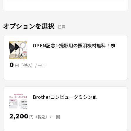
オプションを選択
任意
OPEN記念✨撮影用の照明機材無料！📷
0
円（税込）/ 一回
Brotherコンピュータミシン🧵
2,200
円（税込）/ 一回