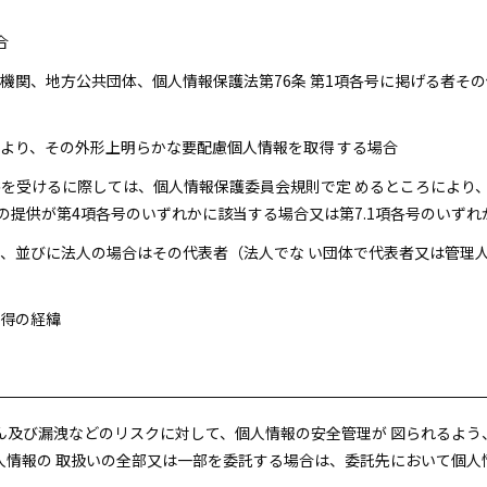
合
国の機関、地方公共団体、個人情報保護法第76条 第1項各号に掲げる者
とにより、その外形上明らかな要配慮個人情報を取得 する場合
提供を受けるに際しては、個人情報保護委員会規則で定 めるところによ
の提供が第4項各号のいずれかに該当する場合又は第7.1項各号のいずれ
住所、並びに法人の場合はその代表者（法人でな い団体で代表者又は管
取得の経緯
ん及び漏洩などのリスクに対して、個人情報の安全管理が 図られるよう
人情報の 取扱いの全部又は一部を委託する場合は、委託先において個人