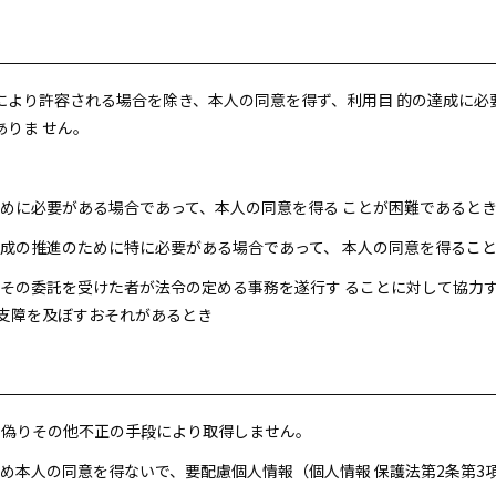
により許容される場合を除き、本人の同意を得ず、利用目 的の達成に必
りま せん。
のために必要がある場合であって、本人の同意を得る ことが困難であると
な育成の推進のために特に必要がある場合であって、 本人の同意を得るこ
又はその委託を受けた者が法令の定める事務を遂行す ることに対して協力
に支障を及ぼすおそれがあるとき
し、偽りその他不正の手段により取得しません。
かじめ本人の同意を得ないで、要配慮個人情報（個人情報 保護法第2条第