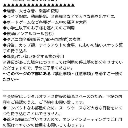
▲▲▲▲▲▲▲▲▲▲▲▲▲▲▲▲▲▲
◆騒音、大きな音、楽器の使用
◆ライブ配信、動画撮影、音声録音などで大きな声を出す行為
◆ボードゲームなど各種ゲーム中の騒音や大声
◆小学生以下のお子様を連れてのご利用
◆飲酒(ノンアルコール含む）
◆タバコ類全般(紙巻き/電子/加熱式)の喫煙
◆弁当、カップ麺、テイクアウトの食事、においの強いスナック菓
子の持ち込み
◆異臭/強い匂いを発する物の使用
※違反があった場合につきましては利用の停止等の処分をさせてい
ただきますので、予めご了承ください。
～このページの下部にある『禁止事項・注意事項』を必ずご一読く
ださい～
───────────────────────────────
当会議室はレンタルオフィス併設の簡易スペースのため、下記の内
容をご確認のうえ、ご予約をお願い致します。
◆コンパクトなお部屋のため、スーツケースなど大きな荷物をいく
つも持ち込むことはできません。
◆遮音設備はございませんので、オンラインミーティングでご利用
の際はイヤホンの使用をお願いしております。