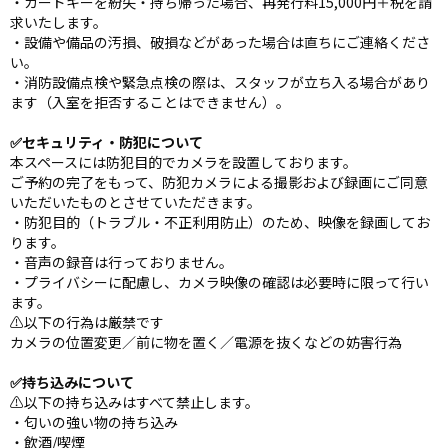
・カードキーを紛失・持ち帰った場合、再発行料15,000円＋税を請
求いたします。
・設備や備品の汚損、破損などがあった場合は直ちにご連絡くださ
い。
・消防設備点検や緊急点検の際は、スタッフが立ち入る場合があり
ます（入室を拒否することはできません）。
✅セキュリティ・防犯について
本スペースには防犯目的でカメラを設置しております。
ご予約の完了をもって、防犯カメラによる撮影および録画にご同意
いただいたものとさせていただきます。
・防犯目的（トラブル・不正利用防止）のため、映像を録画してお
ります。
・音声の録音は行っておりません。
・プライバシーに配慮し、カメラ映像の確認は必要時に限って行い
ます。
⚠️以下の行為は厳禁です
カメラの位置変更／前に物を置く／電源を抜くなどの妨害行為
✅持ち込みについて
⚠️以下の持ち込みはすべて禁止します。
・匂いの強い物の持ち込み
・飲酒/喫煙