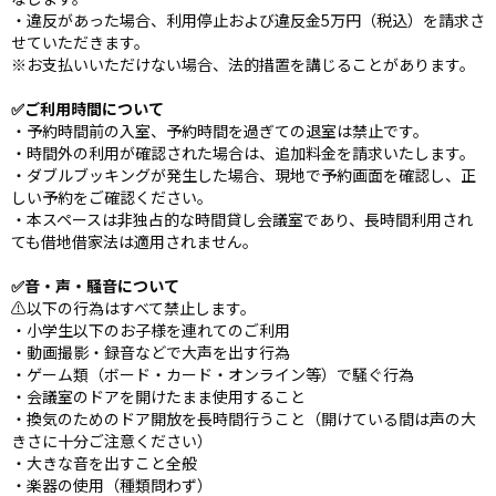
・違反があった場合、利用停止および違反金5万円（税込）を請求さ
せていただきます。
※お支払いいただけない場合、法的措置を講じることがあります。
✅ご利用時間について
・予約時間前の入室、予約時間を過ぎての退室は禁止です。
・時間外の利用が確認された場合は、追加料金を請求いたします。
・ダブルブッキングが発生した場合、現地で予約画面を確認し、正
しい予約をご確認ください。
・本スペースは非独占的な時間貸し会議室であり、長時間利用され
ても借地借家法は適用されません。
✅音・声・騒音について
⚠️以下の行為はすべて禁止します。
・小学生以下のお子様を連れてのご利用
・動画撮影・録音などで大声を出す行為
・ゲーム類（ボード・カード・オンライン等）で騒ぐ行為
・会議室のドアを開けたまま使用すること
・換気のためのドア開放を長時間行うこと（開けている間は声の大
きさに十分ご注意ください）
・大きな音を出すこと全般
・楽器の使用（種類問わず）