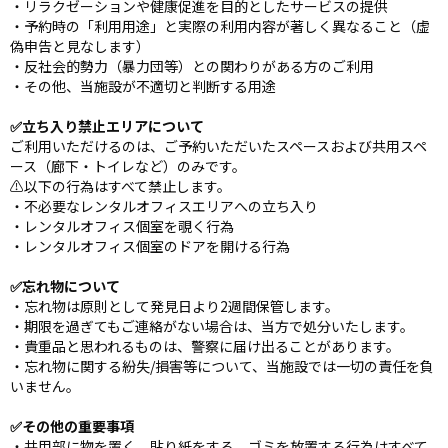
・リラクゼーションや健康促進を目的としたサービスの提供
・予約時の「利用用途」と実際の利用内容が著しく異なること（虚
偽申告と見なします）
・反社会的勢力（暴力団等）との関わりがある方のご利用
・その他、当施設が不適切と判断する用途
✅立ち入り禁止エリアについて
ご利用いただけるのは、ご予約いただいたスペースおよび共用スペ
ース（廊下・トイレなど）のみです。
⚠️以下の行為はすべて禁止します。
・不必要なレンタルオフィスエリアへの立ち入り
・レンタルオフィス個室を覗く行為
・レンタルオフィス個室のドアを開ける行為
✅忘れ物について
・忘れ物は原則として発見日より2週間保管します。
・期限を過ぎてもご連絡がない場合は、当方で処分いたします。
・貴重品と思われるものは、警察に届け出ることがあります。
・忘れ物に関する紛失/損害等について、当施設では一切の責任を負
いません。
✅その他の重要事項
・共用部に物を置く、貼り紙をする、ゴミを放置する行為はすべて