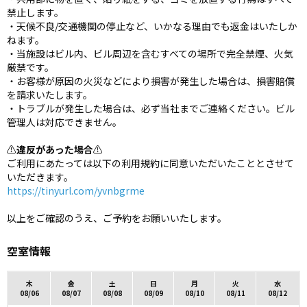
禁止します。
・天候不良/交通機関の停止など、いかなる理由でも返金はいたしか
ねます。
・当施設はビル内、ビル周辺を含むすべての場所で完全禁煙、火気
厳禁です。
・お客様が原因の火災などにより損害が発生した場合は、損害賠償
を請求いたします。
・トラブルが発生した場合は、必ず当社までご連絡ください。ビル
管理人は対応できません。
⚠️
違反があった場合
⚠️
ご利用にあたっては以下の利用規約に同意いただいたこととさせて
いただきます。
https://tinyurl.com/yvnbgrme
以上をご確認のうえ、ご予約をお願いいたします。
空室情報
木
金
土
日
月
火
水
08/06
08/07
08/08
08/09
08/10
08/11
08/12