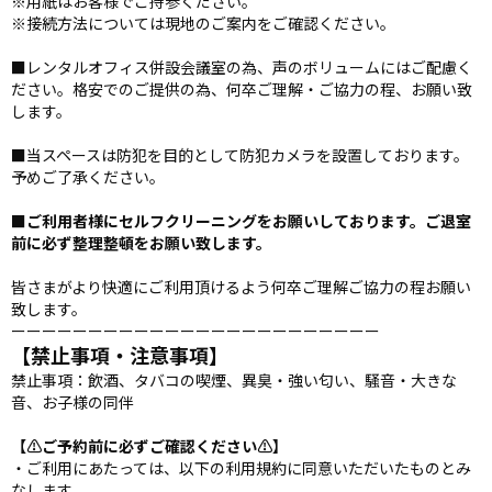
※用紙はお客様でご持参ください。
※接続方法については現地のご案内をご確認ください。
■レンタルオフィス併設会議室の為、声のボリュームにはご配慮く
ださい。格安でのご提供の為、何卒ご理解・ご協力の程、お願い致
します。
■当スペースは防犯を目的として防犯カメラを設置しております。
予めご了承ください。
■
ご利用者様にセルフクリーニングをお願いしております。ご退室
前に必ず整理整頓をお願い致します。
皆さまがより快適にご利用頂けるよう何卒ご理解ご協力の程お願い
致します。
ーーーーーーーーーーーーーーーーーーーーーーーー
【禁止事項・注意事項】
禁止事項：飲酒、タバコの喫煙、異臭・強い匂い、騒音・大きな
音、お子様の同伴
【⚠️ご予約前に必ずご確認ください⚠️】
・ご利用にあたっては、以下の利用規約に同意いただいたものとみ
なします。