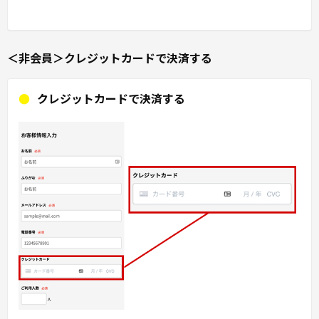
＜非会員＞クレジットカードで決済する
クレジットカードで決済する