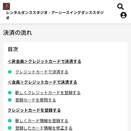
レンタルダンススタジオ - アーシースイングダンススタジ
オ
決済の流れ
目次
＜非会員＞クレジットカードで決済する
クレジットカードで決済する
＜会員＞クレジットカードで決済する
新しくクレジットカードを登録する
登録カードを使用する
クレジットカードを登録する
新しくカード情報を登録する
登録したカード情報を修正する