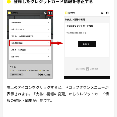
登録したクレジットカード情報を修正する
右上のアイコンをクリックすると、ドロップダウンメニューが
表示されます。「支払い情報の変更」からクレジットカード情
報の確認・編集が可能です。