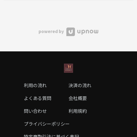
powered by
利用の流れ
決済の流れ
よくある質問
会社概要
問い合わせ
利用規約
プライバシーポリシー
特定商取引法に基づく表記