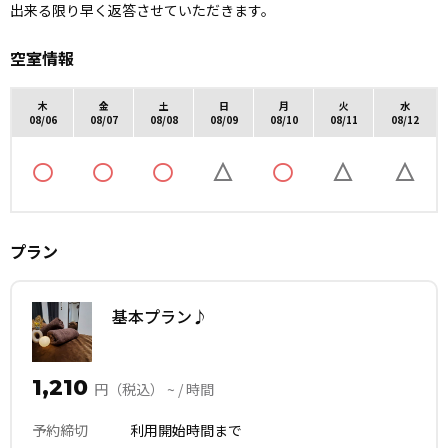
出来る限り早く返答させていただきます。
空室情報
木
金
土
日
月
火
水
08/06
08/07
08/08
08/09
08/10
08/11
08/12
プラン
基本プラン♪
1,210
円（税込） ~ / 時間
予約締切
利用開始時間まで