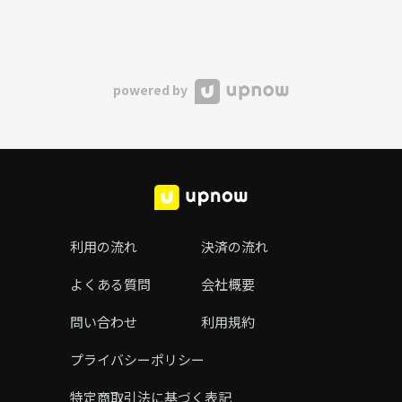
powered by
利用の流れ
決済の流れ
よくある質問
会社概要
問い合わせ
利用規約
プライバシーポリシー
特定商取引法に基づく表記