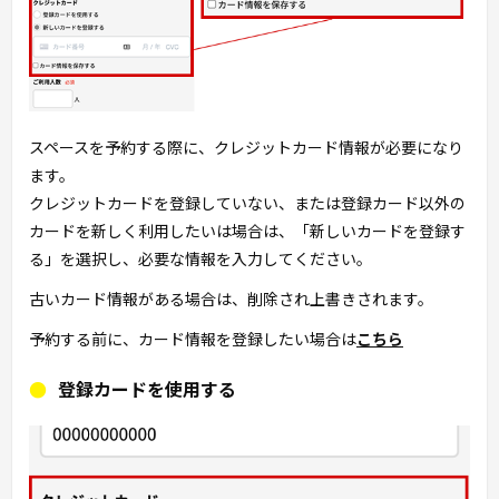
スペースを予約する際に、クレジットカード情報が必要になり
ます。
クレジットカードを登録していない、または登録カード以外の
カードを新しく利用したいは場合は、「新しいカードを登録す
る」を選択し、必要な情報を入力してください。
古いカード情報がある場合は、削除され上書きされます。
予約する前に、カード情報を登録したい場合は
こちら
登録カードを使用する