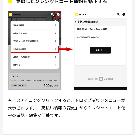
登録したクレジットカード情報を修正する
右上のアイコンをクリックすると、ドロップダウンメニューが
表示されます。「支払い情報の変更」からクレジットカード情
報の確認・編集が可能です。