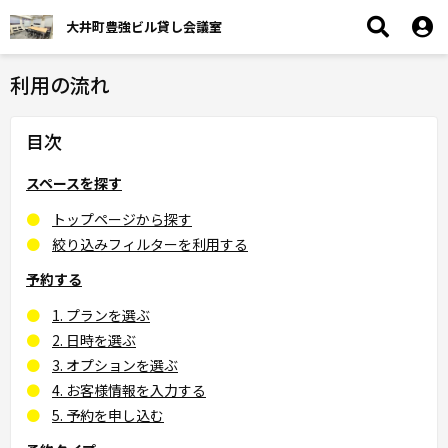
大井町豊強ビル貸し会議室
利用の流れ
目次
スペースを探す
トップページから探す
絞り込みフィルターを利用する
予約する
1. プランを選ぶ
2. 日時を選ぶ
3. オプションを選ぶ
4. お客様情報を入力する
5. 予約を申し込む