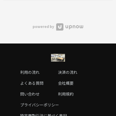
powered by
利用の流れ
決済の流れ
よくある質問
会社概要
問い合わせ
利用規約
プライバシーポリシー
特定商取引法に基づく表記