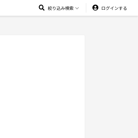
絞り込み検索
ログインする