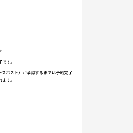
す。
了です。
ースホスト）が承認するまでは予約完了
れます。