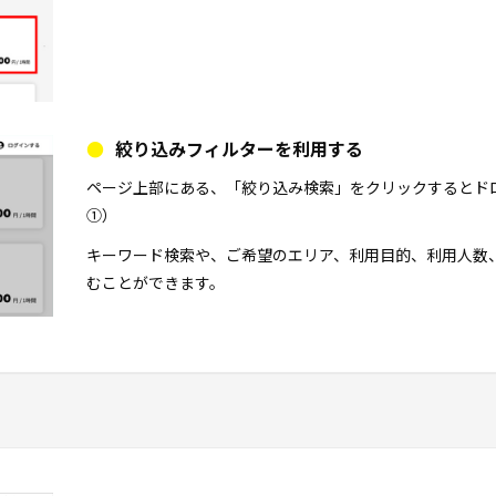
絞り込みフィルターを利用する
ページ上部にある、「絞り込み検索」をクリックするとド
①）
キーワード検索や、ご希望のエリア、利用目的、利用人数
むことができます。