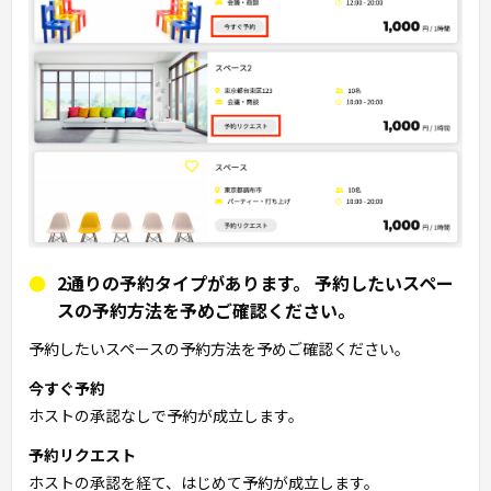
2通りの予約タイプがあります。 予約したいスペー
スの予約方法を予めご確認ください。
予約したいスペースの予約方法を予めご確認ください。
今すぐ予約
ホストの承認なしで予約が成立します。
予約リクエスト
ホストの承認を経て、はじめて予約が成立します。