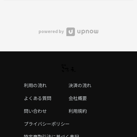
powered by
利用の流れ
決済の流れ
よくある質問
会社概要
問い合わせ
利用規約
プライバシーポリシー
特定商取引法に基づく表記