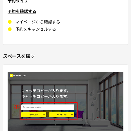
予約タイプ
予約を確認する
マイページから確認する
予約をキャンセルする
スペースを探す