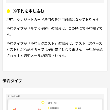
⑤予約を申し込む
現在、クレジットカード決済のみ利用可能となっております。
予約タイプが「今すぐ予約」の場合は、この時点で予約完了で
す。
予約タイプが「予約リクエスト」の場合は、ホスト（スペース
ホスト）が承認するまでは予約完了となりません。予約が承認
されますと通知メールが配信されます。
予約タイプ