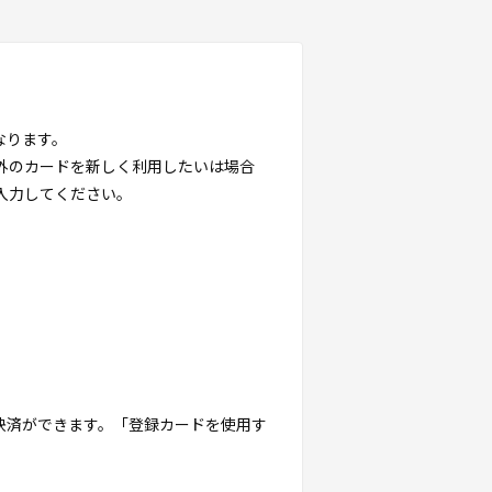
なります。
外のカードを新しく利用したいは場合
入力してください。
決済ができます。「登録カードを使用す