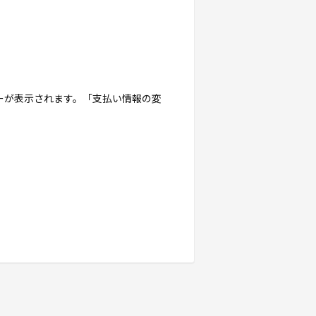
ーが表示されます。「支払い情報の変