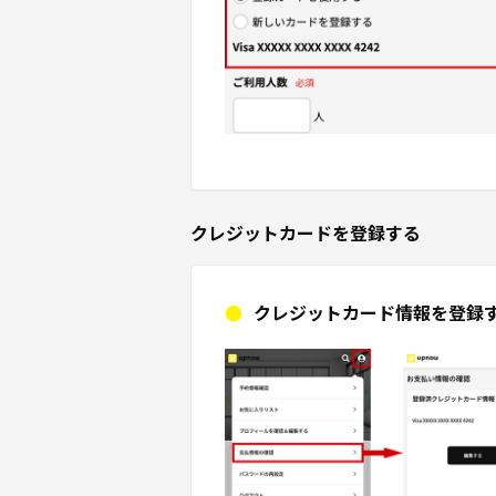
クレジットカードを登録する
クレジットカード情報を登録