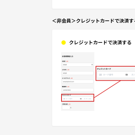
＜非会員＞クレジットカードで決済す
クレジットカードで決済する