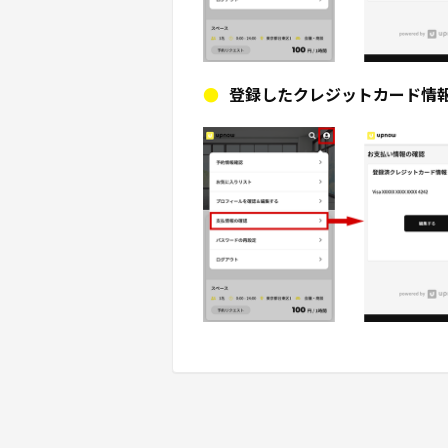
登録したクレジットカード情