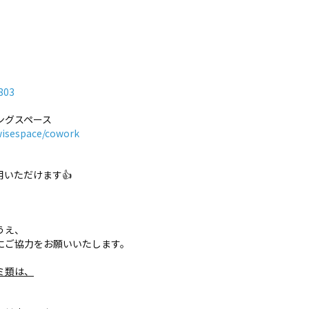
803
ングスペース
wisespace/cowork
いただけます👍
うえ、
にご協力をお願いいたします。
ミ類は、