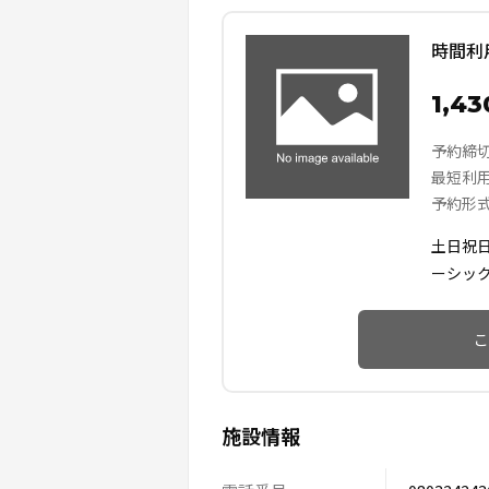
時間利
1,4
予約締
最短利
予約形
土日祝
ーシッ
こ
施設情報