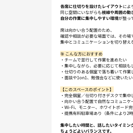
各席に仕切りを設けたレイアウト
によ
同じ空間にいながらも
視線や周囲の動
自分の作業に集中しやすい環境
が整っ
席は向かい合う配置のため、
確認や相談が必要な場面では、その場
集中とコミュニケーションを切り替え
🎯 こんな方におすすめ
・チームで並行して作業を進めたい
・集中しながら、必要に応じて相談も
・仕切りのある個室で落ち着いて作業
・面談や1on1、勉強会などに使いたい
【このスペースのポイント】
・完全個室／仕切り付きデスクで集中
・向かい合う配置で自然なコミュニケ
・Wi-Fi、モニター、ホワイトボード
・提携有料駐車場あり（条件により2
集中したい時間と、話したいタイミン
ちょうどよいバランスです。