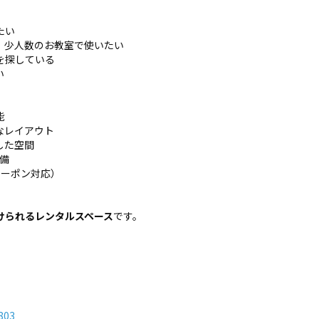
たい
、少人数のお教室で使いたい
を探している
い
能
なレイアウト
した空間
完備
クーポン対応）
けられるレンタルスペース
です。
803