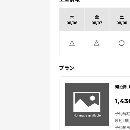
木
金
土
08/06
08/07
08/08
プラン
時間利
1,4
予約締
最短利
予約形