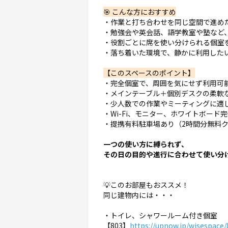
🎯 こんな方におすすめ
・作業と打ち合わせを同じ空間で進め
・勉強会や英会話、語学教室や塾など
・役割ごとに席を使い分けられる個室
・落ち着いた環境で、静かに利用した
【このスペースのポイント】
・完全個室で、周囲を気にせず利用可
・メインテーブル＋個別デスクの柔軟
・少人数での作業やミーティングに適
・Wi-Fi、モニター、ホワイトボード
・提携有料駐車場あり（2時間分無料
一つの使い方に縛られず、
その日の目的や進行に合わせて使い分
💡このお部屋もおススメ！
同じ建物内には・・・
・トイレ、シャワールーム付き個室
【803】
https://upnow.jp/wisespace/