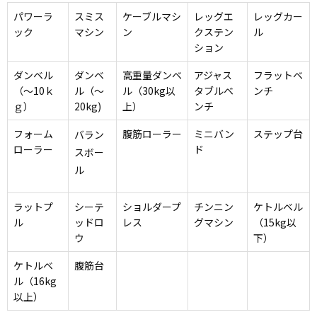
パワーラ
スミス
ケーブルマシ
レッグエ
レッグカー
ック
マシン
ン
クステン
ル
ション
ダンベル
ダンベ
高重量ダンベ
アジャス
フラットベ
（〜10ｋ
ル（〜
ル（30kg以
タブルベ
ンチ
ｇ）
20kg)
上）
ンチ
フォーム
腹筋ローラー
ミニバン
ステップ台
バラン
ローラー
ド
スボー
ル
ラットプ
シーテ
ショルダープ
チンニン
ケトルベル
ル
ッドロ
レス
グマシン
（15kg以
ウ
下）
ケトルベ
腹筋台
ル（16kg
以上）