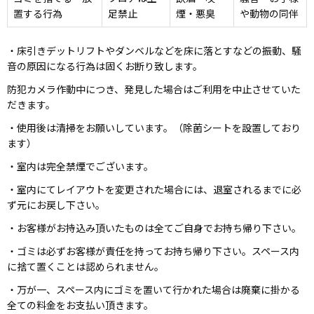
置する行為
足禁止
煙・悪臭
や動物の同伴
・床引きデットリフトやダンベルなどを床に落とすなどの振動、騒
音の原因になる行為は固くお断り致します。
防犯カメラ作動中につき、発見した場合はご利用を中止させていた
だきます。
・使用後は清掃をお願いしています。（除菌シートを設置しており
ます）
・室内は完全禁煙でございます。
・室内にてレイアウトを変更された場合には、退室されるまでに必
ず元にお戻し下さい。
・お客様がお持込み頂いたものは全てご自身でお持ち帰り下さい。
・ゴミは必ずお客様が責任を持ってお持ち帰り下さい。スペース内
に捨て置くことは認められません。
・万が一、スペース内にゴミを置いて行かれた場合は廃棄に掛かる
全ての料金をお支払い頂きます。