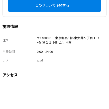
このプランで予約する
施設情報
〒1400011 東京都品川区東大井５丁目１９
住所
−５ 第１１下川ビル ４階
営業時間
0:00 - 24:00
広さ
60㎡
アクセス