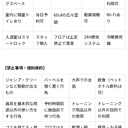
グスペース
利用可
室内に個室ト
当日予
動画視聴
Wi-Fiあ
60㎠の広々空
イレあり
約可
可
り
間
入退室はスマ
スタッ
フロアは土足
24H換気
冷暖房完
ートロック
フ無人
禁止で清潔
システム
備
【禁止事項・個別規約】
ジャンプ・クリー
バーベルを
大声での会
飲食（ペット
ンなど振動が出る
強く置く行
話
ボトル飲料は
もの
為
可）
器具を基本的な用
予約時間前
トレーニン
トレーニング
途以外の使い方を
に施設前で
グ用品以外
以外の目的で
する行為
待つ行為
の使用
の利用
ゴミを捨てる・放
フロアは土
飲酒・喫
騒音・お子様