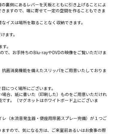
端の裏側にあるレバーを天板とともに引き上げることによ
できますので、端に寄せて一定の空間を作ることもできま
要なイスは場所を取ることなく収納できます。
だけます。
ます。
すので、お手持ちのBlu-rayやDVDの映像をご覧いただけま
。抗菌消臭機能を備えたスリッパをご用意いたしておりま
ぐ目につく場所にございます。
い場合、紙に書いた（印刷した）ものをご用意いただけれ
能です。（マグネットはホワイトボード上にございま
イレ（水流音発生器・便座用除菌スプレー完備）が１つご
りますので、気になる方は、ご来室前あるいはお食事の際