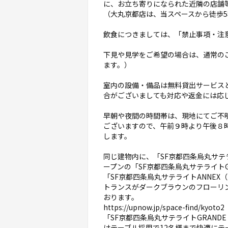
に、お立ち寄りになられた近隣の店舗
（大丸京都店は、当スペースから徒歩5
飲食につきましては、「禁止事項・注
下見や見学をご希望の場合は、通常の
ます。）
室内の設備・備品は無料貸出サービス
合がございましても対応や返金には応
早朝や夜間の時間帯は、現地にてご不
ございますので、午前９時より午後８
します。
同じ建物内に、「SF京都四条烏丸サテラ
ープンの「SF京都四条烏丸サテライト
「SF京都四条烏丸サテライトANNE
トランスがダークブラウンのフローリ
おります。
https://upnow.jp/space-find/kyoto2
「SF京都四条烏丸サテライトGRAND
けテーブル採用で12名様まで快適にテ