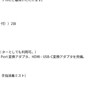
ー付））2台
ニターとしても利用可。）
play Port 変換アダプタ、HDMI - USB-C変換アダプタを完備。
、手指消毒ミスト）