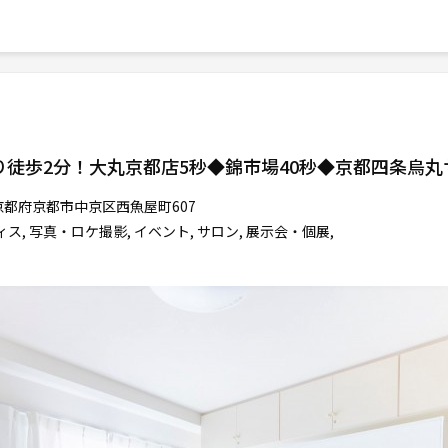
徒歩2分！大丸京都店5秒◆錦市場40秒◆京都四条烏丸
京都府京都市中京区西魚屋町607
ス, 写真・ロケ撮影, イベント, サロン, 展示会・個展,