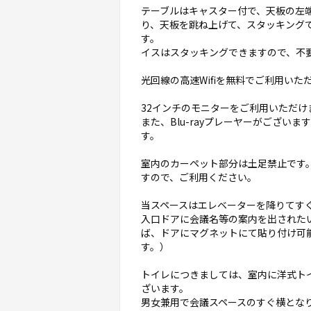
テーブルはキャスター付で、天板の左
り、天板を跳ね上げて、スタッキング
す。
イスはスタッキングできますので、不
光回線の高速Wifiを無料でご利用いた
32インチのモニターをご利用いただけ
また、Blu-rayプレーヤーがございま
す。
室内のカーペット部分は土足禁止です
すので、ご利用ください。
当スペースはエレベーターを降りてす
入口ドアに会議名等の案内を出された
ば、ドアにマグネットにて貼り付け可
す。）
トイレにつきましては、室内に洋式ト
ざいます。
男女兼用で会議スペースのすぐ横とな