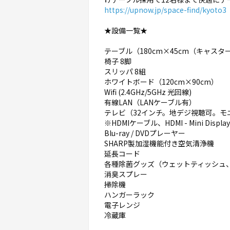
https://upnow.jp/space-find/kyoto3
★設備一覧★
テーブル（180cm×45cm（キャスタ
椅子 8脚
スリッパ 8組
ホワイトボード（120cm×90cm）
Wifi (2.4GHz/5GHz 光回線)
有線LAN（LANケーブル有）
テレビ（32インチ。地デジ視聴可。モ
※HDMIケーブル、HDMI - Mini Dis
Blu-ray / DVDプレーヤー
SHARP製加湿機能付き空気清浄機
延長コード
各種除菌グッズ（ウェットティッシュ
消臭スプレー
掃除機
ハンガーラック
電子レンジ
冷蔵庫