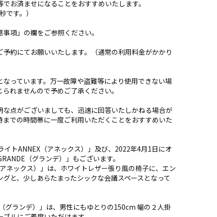
等でお済ませになることをおすすめいたします。
秒です。）
意事項」の欄をご参照ください。
ご予約にてお願いいたします。（通常の利用料金がかかり
となっています。万一故障や盗難等により使用できない場
じられませんので予めご了承ください。
明な点がございましても、迅速に回答いたしかねる場合が
時までの時間帯に一度ご利用いただくことをおすすめいた
イトANNEX（アネックス）」及び、2022年4月1日にオ
GRANDE（グランデ）」もございます。
X（アネックス）」は、ホワイトレザー張り風の椅子に、エン
ングと、少しあらたまったシックな会議スペースとなって
E（グランデ）」は、男性にもゆとりの150cm 幅の２人掛
ーブルにご着席いただけます。