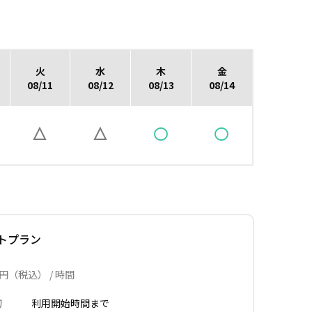
火
水
木
金
08/11
08/12
08/13
08/14
トプラン
円（税込） / 時間
切
利用開始時間まで