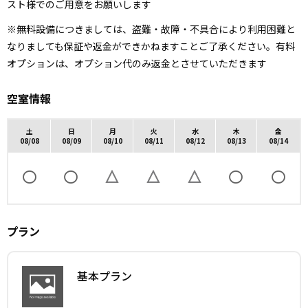
スト様でのご用意をお願いします
※無料設備につきましては、盗難・故障・不具合により利用困難と
なりましても保証や返金ができかねますことご了承ください。有料
オプションは、オプション代のみ返金とさせていただきます
空室情報
土
日
月
火
水
木
金
08/08
08/09
08/10
08/11
08/12
08/13
08/14
プラン
基本プラン