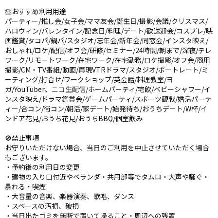
🎂おすすめ利用用途
パーティー/推し会/女子会/ママ友会/誕生日/撮影/会議/クリスマス/
ハロウィン/バレンタイン/記念日/料理/デート/歓送迎会/コスプレ/映
画鑑賞/タコパ/鍋パ/スタジオ/忘年会/新年会/同窓会/インスタ映え/
おしゃれ/ロケ/配信/オフ会/研修/セミナー/24時間/朝まで/深夜/テレ
ワーク/リモートワーク/在宅ワーク/在宅勤務/ロケ撮影/オフ会/商用
撮影/CM・TV番組/動画/再現VTRドラマ/スタジオ/ポートレート/ミ
ーティング/打合せ/ワークショップ/英会話/料理教室/ヨ
ガ/YouTuber、ニコ生配信/ホームパーティ/宅飲/ベビーシャワー/イ
ンスタ映え/ドラマ鑑賞会/ゲームパーティ/スポーツ観戦/婚活パーテ
ィー/合コン/街コン/朝活/家デート/始発待ち/おうちデート/W杯/イ
ンドア花見/おうち花見/おうちBBQ/個室飲み
🚫禁止事項
お守りいただけない場合、当日のご利用を中止させていただく場合
もございます。
・予約後の利用日の変更
・建物の入り口付近やベランダ・共用部等でタムロ・大声や騒ぐ・
暴れる・喫煙
・大音量の音楽、楽器演奏、歌唱、ダンス
・スペースの汚損、破損
・当日出たゴミを無断で置いて帰ること・周辺への残置