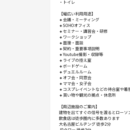
・トイレ
【幅広い利用用途】
🔸会議・ミーティング
🔸SOHOオフィス
🔸セミナー・講習会・研修
🔸ワークショップ
🔸面接・面談
🔸契約・重要事項説明
🔸Youtube撮影・収録等
🔸ライブの控え室
🔸ボードゲーム
🔸デュエルルーム
🔸オフ会・同窓会
🔸ママ会・女子会
🔸コスプレイベントなどの待合室や着
🔸買い物や観光の拠点・休息所
【周辺施設のご案内】
建物を出てすぐの信号を渡るとローソ
飲食店は徒歩圏内に多数あります
大名古屋ビルヂング 徒歩2分
JPタワー 徒歩3分