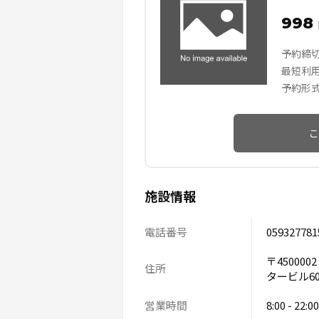
998
予約締
最短利
予約形
こ
施設情報
電話番号
059327781
〒45000
住所
タービル6
営業時間
8:00 - 22:00