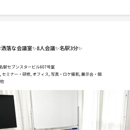
洒落な会議室✨8人会議✨名駅3分✨
 名駅セブンスタービル607号室
 セミナー・研修, オフィス, 写真・ロケ撮影, 展示会・個
の他