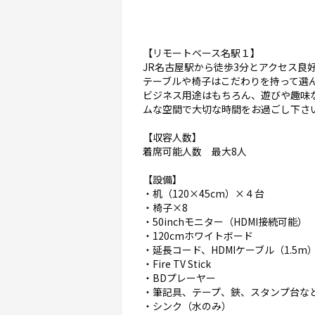
【リモートベース名駅１】
JR名古屋駅から徒歩3分とアクセス良
テーブルや椅子はこだわりを持って選
ビジネス用途はもちろん、遊びや趣味
ムな空間で大切な時間をお過ごし下さ
【収容人数】
着席可能人数 最大8人
【設備】
・机（120×45cm）×４台
・椅子×8
・50inchモニター（HDMI接続可能）
・120cmホワイトボード
・延長コード、HDMIケーブル（1.5m）
・Fire TV Stick
・BDプレーヤー
・筆記具、テープ、鋏、スタンプ台な
・シンク（水のみ）