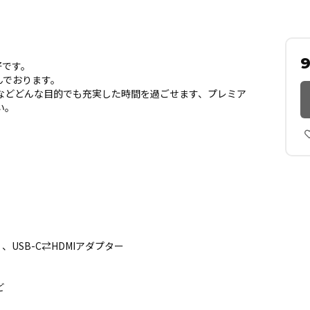
好です。
んでおります。
などどんな目的でも充実した時間を過ごせます、プレミア
い。
、USB-C⇄HDMIアダプター
ど