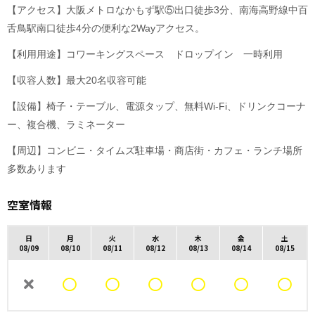
【アクセス】
大阪メトロなかもず駅⑤出口徒歩3分、南海高野線中百
舌鳥駅南口徒歩4分の便利な2Wayアクセス。
【利用用途】コワーキングスペース ドロップイン 一時利用
【収容人数】最大20名収容可能
【設備】椅子・テーブル、電源タップ、無料Wi-Fi、ドリンクコーナ
ー、複合機、ラミネーター
【周辺】コンビニ・タイムズ駐車場・商店街・カフェ・ランチ場所
多数あります
空室情報
日
月
火
水
木
金
土
08/09
08/10
08/11
08/12
08/13
08/14
08/15