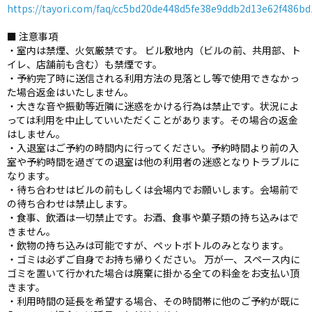
https://tayori.com/faq/cc5bd20de448d5fe38e9ddb2d13e62f486bd
■ 注意事項
・室内は禁煙、火気厳禁です。 ビル敷地内（ビルの前、共用部、ト
イレ、店舗前も含む）も禁煙です。
・予約完了時に送信される利用方法の見落とし等で使用できなかっ
た場合返金はいたしません。
・大きな音や振動等近隣に迷惑をかける行為は禁止です。状況によ
っては利用を中止していいただくことがあります。その場合の返金
はしません。
・入退室はご予約の時間内に行ってください。予約時間より前の入
室や予約時間を過ぎての退室は他の利用者の迷惑となりトラブルに
なります。
・待ち合わせはビルの前もしくは会場内でお願いします。会場前で
の待ち合わせは禁止します。
・食事、飲酒は一切禁止です。お酒、食事や菓子類の持ち込みはで
きません。
・飲物の持ち込みは可能ですが、ペットボトルのみとなります。
・ゴミは必ずご自身でお持ち帰りください。 万が一、スペース内に
ゴミを置いて行かれた場合は廃棄に掛かる全ての料金をお支払い頂
きます。
・利用時間の延長を希望する場合、その時間帯に他のご予約が既に