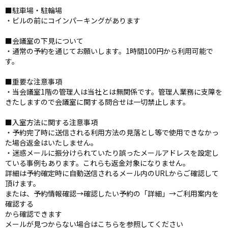
■駐車場・駐輪場
・ビルの前にコインパーキングがあります
■会議室の下見について
・通常の予約を通じてお願いします。1時間100円から利用可能で
す。
■重要な注意事項
・当会議室1階の管理人は当社とは無関係です。管理人業務に支障を
きたしますので会議室に関する問合せは一切禁止します。
■入室方法に関する注意事項
・予約完了時に送信される利用方法の見落とし等で使用できなかっ
た場合返金はいたしません。
・迷惑メールに振分けられていたり誤ったメールアドレスを設定し
ている事例もあります。これらも返金対象になりません。
詳細は予約確定時に自動送信されるメール内のURLからご確認して
頂けます。
または、予約情報確認→確認したい予約の「詳細」→ご利用案内を
確認する
から確認できます
メールが見つからない場合はこちらを参照してください