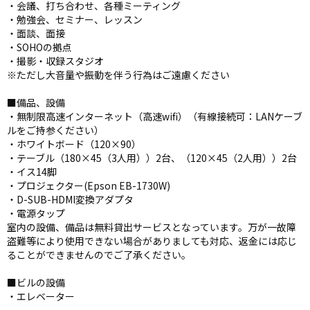
・会議、打ち合わせ、各種ミーティング
・勉強会、セミナー、レッスン
・面談、面接
・SOHOの拠点
・撮影・収録スタジオ
※ただし大音量や振動を伴う行為はご遠慮ください
■備品、設備
・無制限高速インターネット（高速wifi）（有線接続可：LANケーブ
ルをご持参ください）
・ホワイトボード（120×90）
・テーブル（180×45（3人用））2台、（120×45（2人用））2台
・イス14脚
・プロジェクター(Epson EB-1730W)
・D-SUB-HDMI変換アダプタ
・電源タップ
室内の設備、備品は無料貸出サービスとなっています。万が一故障
盗難等により使用できない場合がありましても対応、返金には応じ
ることができませんのでご了承ください。
■ビルの設備
・エレベーター