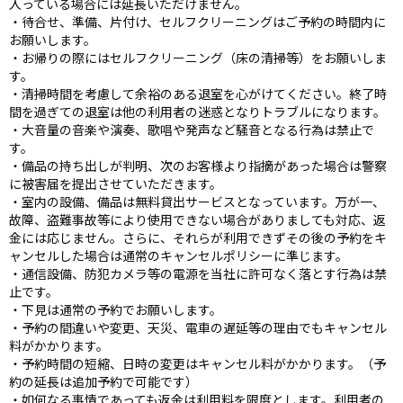
入っている場合には延長いただけません。
・待合せ、準備、片付け、セルフクリーニングはご予約の時間内に
お願いします。
・お帰りの際にはセルフクリーニング（床の清掃等）をお願いしま
す。
・清掃時間を考慮して余裕のある退室を心がけてください。終了時
間を過ぎての退室は他の利用者の迷惑となりトラブルになります。
・大音量の音楽や演奏、歌唱や発声など騒音となる行為は禁止で
す。
・備品の持ち出しが判明、次のお客様より指摘があった場合は警察
に被害届を提出させていただきます。
・室内の設備、備品は無料貸出サービスとなっています。万が一、
故障、盗難事故等により使用できない場合がありましても対応、返
金には応じません。さらに、それらが利用できずその後の予約をキ
ャンセルした場合は通常のキャンセルポリシーに準じます。
・通信設備、防犯カメラ等の電源を当社に許可なく落とす行為は禁
止です。
・下見は通常の予約でお願いします。
・予約の間違いや変更、天災、電車の遅延等の理由でもキャンセル
料がかかります。
・予約時間の短縮、日時の変更はキャンセル料がかかります。（予
約の延長は追加予約で可能です）
・如何なる事情であっても返金は利用料を限度とします。利用者の