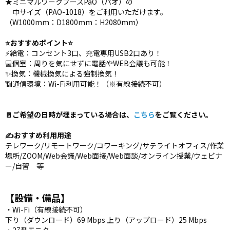
★ミニマルワークブースPaO（パオ）の
中サイズ（PAO-1018）をご利用いただけます。
（W1000mm：D1800mm：H2080mm）
⭐️おすすめポイント⭐️
⚡️給電：コンセント3口、充電専用USB2口あり！
💻個室：周りを気にせずに電話やWEB会議も可能！
✨換気：機械換気による強制換気！
📶通信環境：Wi-Fi利用可能！（※有線接続不可）
🚪ご希望の日時が埋まっている場合は、
こちら
をご覧ください。
✍️おすすめ利用用途
テレワーク/リモートワーク/コワーキング/サテライトオフィス/作業
場所/ZOOM/Web会議/Web面接/Web面談/オンライン授業/ウェビナ
ー/自習 等
【設備・備品】
・Wi-Fi（有線接続不可）
下り（ダウンロード）69 Mbps 上り（アップロード）25 Mbps