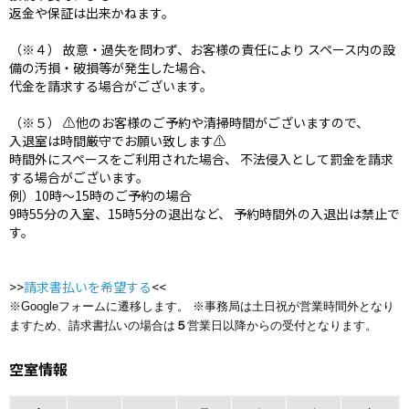
返金や保証は出来かねます。
（※４） 故意・過失を問わず、お客様の責任により スペース内の設
備の汚損・破損等が発生した場合、
代金を請求する場合がございます。
（※５） ⚠️他のお客様のご予約や清掃時間がございますので、
入退室は時間厳守でお願い致します⚠️
時間外にスペースをご利用された場合、 不法侵入として罰金を請求
する場合がございます。
例）10時〜15時のご予約の場合
9時55分の入室、15時5分の退出など、 予約時間外の入退出は禁止で
す。
>>
請求書払いを希望する
<<
※Googleフォームに遷移します。 ※事務局は土日祝が営業時間外となり
ますため、請求書払いの場合は
５
営業日以降からの受付となります。
空室情報