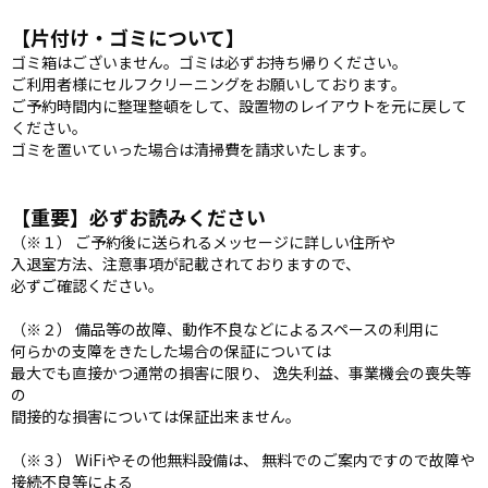
【片付け・ゴミについて】
ゴミ箱はございません。ゴミは必ずお持ち帰りください。
ご利用者様にセルフクリーニングをお願いしております。
ご予約時間内に整理整頓をして、設置物のレイアウトを元に戻して
ください。
ゴミを置いていった場合は清掃費を請求いたします。
【重要】必ずお読みください
（※１） ご予約後に送られるメッセージに詳しい住所や
入退室方法、注意事項が記載されておりますので、
必ずご確認ください。
（※２） 備品等の故障、動作不良などによるスペースの利用に
何らかの支障をきたした場合の保証については
最大でも直接かつ通常の損害に限り、 逸失利益、事業機会の喪失等
の
間接的な損害については保証出来ません。
（※３） WiFiやその他無料設備は、 無料でのご案内ですので故障や
接続不良等による