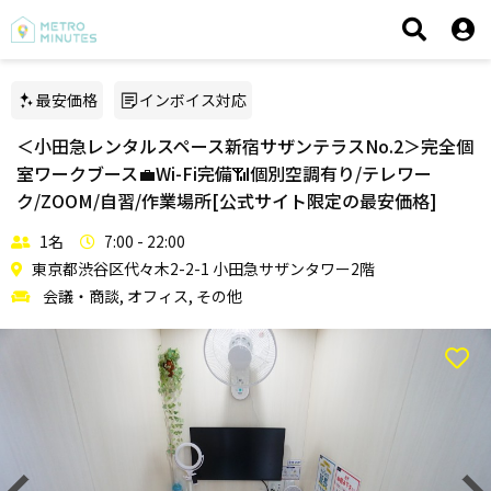
最安価格
インボイス対応
＜小田急レンタルスペース新宿サザンテラスNo.2＞完全個
室ワークブース💼Wi-Fi完備📶個別空調有り/テレワー
ク/ZOOM/自習/作業場所[公式サイト限定の最安価格]
1名
7:00 - 22:00
東京都渋谷区代々木2-2-1 小田急サザンタワー2階
会議・商談, オフィス, その他