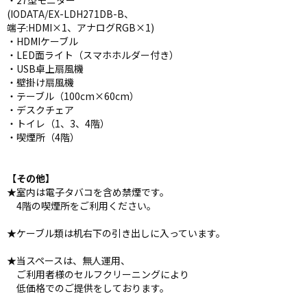
・27型モニター
(IODATA/EX-LDH271DB-B、
端子:HDMI×1、アナログRGB×1)
・HDMIケーブル
・LED面ライト（スマホホルダー付き）
・USB卓上扇風機
・壁掛け扇風機
・テーブル（100cm×60cm）
・デスクチェア
・トイレ（1、3、4階）
・喫煙所（4階）
【その他】
★室内は電子タバコを含め禁煙です。
4階の喫煙所をご利用ください。
★ケーブル類は机右下の引き出しに入っています。
★当スペースは、無人運用、
ご利用者様のセルフクリーニングにより
低価格でのご提供をしております。