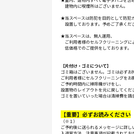
★室内、建物内すべて電子タバコを含
建物内に喫煙所はございません。
★当スペースは防犯を目的として防犯
設置しております。予めご了承くだ
★当スペースは、無人運用、
ご利用者様のセルフクリーニングに
低価格でのご提供をしております。
【片付け・ゴミについて】
ゴミ箱はございません。ゴミは必ずお
ご利用者様にセルフクリーニングをお
ご予約時間内に掃除機がけをし、
設置物のレイアウトを元に戻してくだ
ゴミを置いていった場合は清掃費を請
【重要】必ずお読みください
（※１）
ご予約後に送られるメッセージに詳し
入退室方法、注意事項が記載されてお