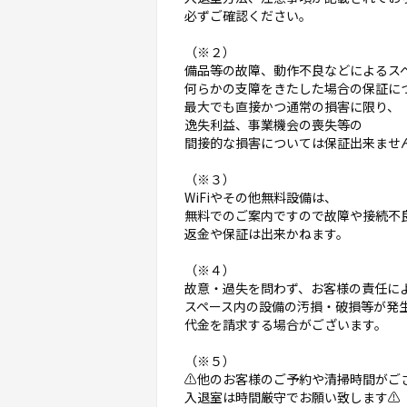
必ずご確認ください。
（※２）
備品等の故障、動作不良などによるス
何らかの支障をきたした場合の保証に
最大でも直接かつ通常の損害に限り、
逸失利益、事業機会の喪失等の
間接的な損害については保証出来ませ
（※３）
WiFiやその他無料設備は、
無料でのご案内ですので故障や接続不
返金や保証は出来かねます。
（※４）
故意・過失を問わず、お客様の責任に
スペース内の設備の汚損・破損等が発
代金を請求する場合がございます。
（※５）
⚠️他のお客様のご予約や清掃時間がご
入退室は時間厳守でお願い致します⚠️