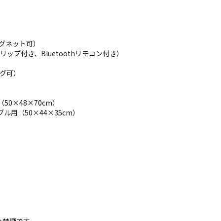
）
マグネット可）
ップ付き、Bluetoothリモコン付き）
ング可）
0×48×70cm）
ル用（50×44×35cm）