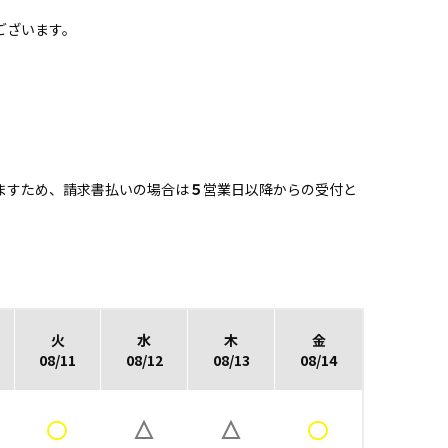
、
ございます。
ますため、請求書払いの場合は
５
営業日以降からの受付と
火
水
木
金
08/11
08/12
08/13
08/14