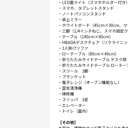
・LED面ライト（スマホホルダー付き
・スマホ、タブレットスタンド
・ノートパソコンスタンド
・卓上ミラー
・ホワイトボード（45cm×30cm、
・三脚（1/4インチねじ、スマホ固定クリ
・テーブル（140cm×80cm）
・HBADAデスクチェア（リクライニ
・2人掛けソファ
・ローテーブル（80cm×40cm）
・折りたたみサイドテーブル デスク用（5
・折りたたみサイドテーブル ローテーブ
・スツール 2脚
・ブランケット
・電子レンジ（オーブン機能なし）
・空気清浄機
・掃除機
・スリッパ 3足
・エレベーター
・トイレ（室内）
【その他】