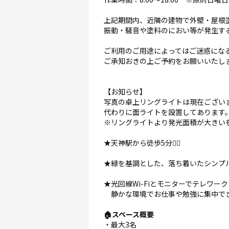
上記期間内、近隣の建物で外壁・屋根
振動・騒音や塗料のにおい等が発生す
ご利用のご用途によってはご迷惑にな
ご承知おきの上ご予約をお願いいたし
【お知らせ】
写真の卓上リングライトは現在ござい
代わりに面ライトを設置してあります。
※リングライトより発光面積が大きい
★天神駅から徒歩5分🚶‍♀️
★緑を基調とした、落ち着いたシンプル
★光回線Wi-Fiとモニターでテレワー
静かな環境でお仕事や勉強に集中でき
🏠スペース概要
・最大3名