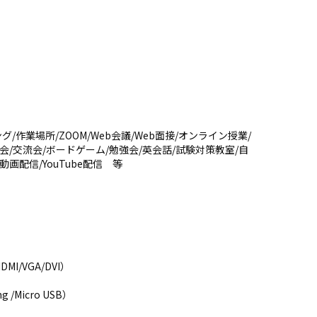
/作業場所/ZOOM/Web会議/Web面接/オンライン授業/
会/交流会/ボードゲーム/勉強会/英会話/試験対策教室/自
画配信/YouTube配信 等
MI/VGA/DVI）
g /Micro USB）