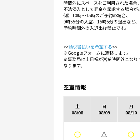
時間外にスペースをご利用された場合
不法侵入として罰金を請求する場合が
例）10時〜15時のご予約の場合、
9時55分の入室、15時5分の退出など、
予約時間外の入退出は禁止です。
>>
請求書払いを希望する
<<
※Googleフォームに遷移します。
※事務局は土日祝が営業時間外となり
なります。
空室情報
土
日
月
08/08
08/09
08/10