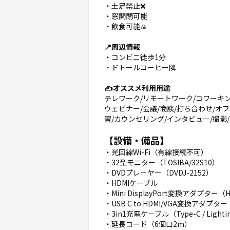
・土足禁止❌
・窓開閉可能
・飲食可能🍙
📍周辺情報
・コンビニ徒歩1分
・ドトールコーヒー隣
✍️オススメ利用用途
テレワーク/リモートワーク/コワーキング
ウェビナー/会議/商談/打ち合わせ/オフ
習/カウンセリング/インタビュー/撮影/動
【設備・備品】
・光回線Wi-Fi（有線接続不可）
・32型モニター（TOSIBA/32S10）
・DVDプレーヤー（DVDJ-2152）
・HDMIケーブル
・Mini DisplayPort変換アダプター（HD
・USB C to HDMI/VGA変換アダプター
・3in1充電ケーブル（Type-C / Lightin
・延長コード（6個口2m）