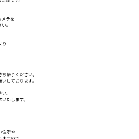
め禁煙です。
カメラを
さい。
より
持ち帰りください。
願いしております。
さい。
求いたします。
い住所や
りますので、