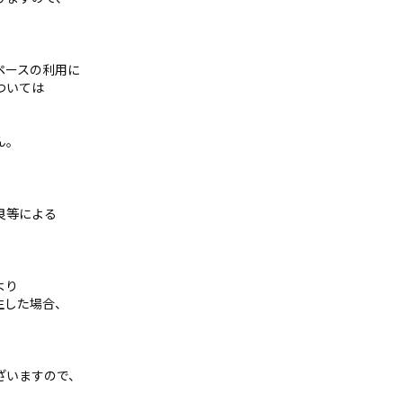
ペースの利用に
ついては
ん。
良等による
より
生した場合、
ざいますので、