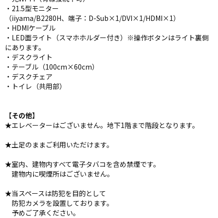
・21.5型モニター
（iiyama/B2280H、端子：D-Sub×1/DVI×1/HDMI×1）
・HDMIケーブル
・LED面ライト（スマホホルダー付き）※操作ボタンはライト裏側
にあります。
・デスクライト
・テーブル（100cm×60cm）
・デスクチェア
・トイレ（共用部）
【
その他
】
★エレベーターはございません。地下1階まで階段となります。
★土足のままご利用いただけます。
★室内、建物内すべて電子タバコを含め禁煙です。
建物内に喫煙所はございません。
★当スペースは防犯を目的として
防犯カメラを設置しております。
予めご了承ください。