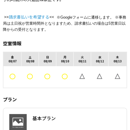
>>
請求書払いを希望する
<<
※Googleフォームに遷移します。 ※事務
局は土日祝が営業時間外となりますため、請求書払いの場合は5営業日以
降からの受付となります。
空室情報
金
土
日
月
火
水
木
08/07
08/08
08/09
08/10
08/11
08/12
08/13
プラン
基本プラン