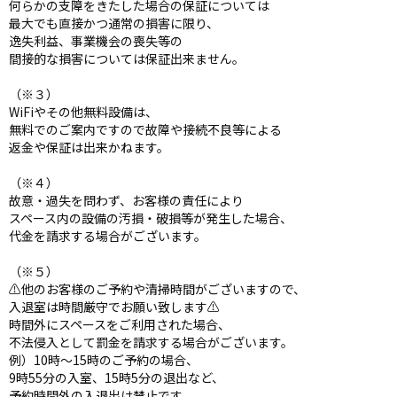
何らかの支障をきたした場合の保証については
最大でも直接かつ通常の損害に限り、
逸失利益、事業機会の喪失等の
間接的な損害については保証出来ません。
（※３）
WiFiやその他無料設備は、
無料でのご案内ですので故障や接続不良等による
返金や保証は出来かねます。
（※４）
故意・過失を問わず、お客様の責任により
スペース内の設備の汚損・破損等が発生した場合、
代金を請求する場合がございます。
（※５）
⚠️他のお客様のご予約や清掃時間がございますので、
入退室は時間厳守でお願い致します⚠️
時間外にスペースをご利用された場合、
不法侵入として罰金を請求する場合がございます。
例）10時〜15時のご予約の場合、
9時55分の入室、15時5分の退出など、
予約時間外の入退出は禁止です。