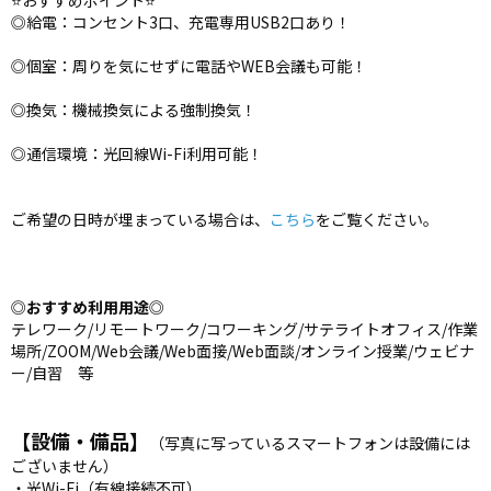
⭐️おすすめポイント⭐️
◎給電：コンセント3口、充電専用USB2口あり！
◎個室：周りを気にせずに電話やWEB会議も可能！
◎換気：機械換気による強制換気！
◎通信環境：光回線Wi-Fi利用可能！
ご希望の日時が埋まっている場合は、
こちら
をご覧ください。
◎
おすすめ利用用途
◎
テレワーク/リモートワーク/コワーキング/サテライトオフィス/作業
場所/ZOOM/Web会議/Web面接/Web面談/オンライン授業/ウェビナ
ー/自習 等
【設備・備品】
（写真に写っているスマートフォンは設備には
ございません）
・光Wi-Fi（有線接続不可）