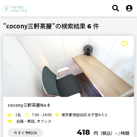
"
cocony三軒茶屋
"の検索結果
件
6
cocony三軒茶屋No.6
1名
7:00 - 24:00
東京都世田谷区太子堂4-5-2
会議・商談, オフィス
418
今すぐ予約OK
円（税込）~
/
時間