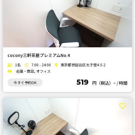
cocony三軒茶屋プレミアムNo.4
1名
7:00 - 24:00
東京都世田谷区太子堂4-5-2
会議・商談, オフィス
519
今すぐ予約OK
円（税込）~
/
時間