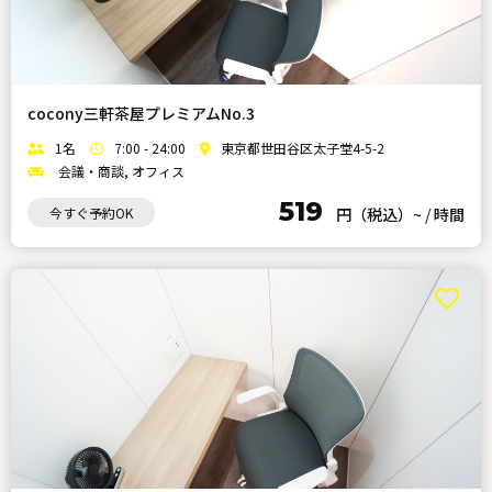
cocony三軒茶屋プレミアムNo.3
1名
7:00 - 24:00
東京都世田谷区太子堂4-5-2
会議・商談, オフィス
519
今すぐ予約OK
円（税込）~
/
時間