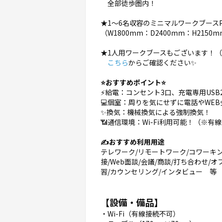
全部徒歩圏内！
★1〜6名収容のミニマルワークブース
（W1800mm：D2400mm：H2150
★1人用ワークブースもございます！
こちら
からご確認ください✨
⭐️おすすめポイント⭐️
⚡️給電：コンセント3口、充電専用USB
💻個室：周りを気にせずに電話やWE
✨換気：機械換気による強制換気！
📶通信環境：Wi-Fi利用可能！（※有
✍️おすすめ利用用途
テレワーク/リモートワーク/コワーキング
接/Web面談/会議/商談/打ち合わせ/
習/カウンセリング/インタビュー 等
【設備・備品】
・Wi-Fi（有線接続不可）