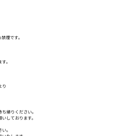
め禁煙です。
ます。
より
持ち帰りください。
願いしております。
さい。