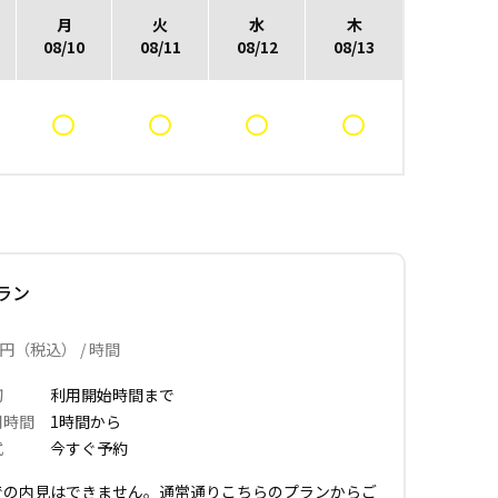
月
火
水
木
08/10
08/11
08/12
08/13
ラン
円（税込） / 時間
切
利用開始時間まで
用時間
1時間から
式
今すぐ予約
での内見はできません。通常通りこちらのプランからご