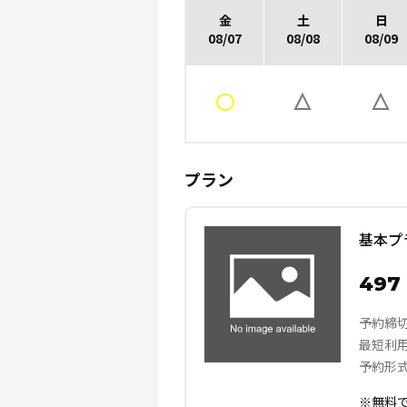
金
土
日
08/07
08/08
08/09
プラン
基本プ
497
予約締
最短利
予約形
※無料