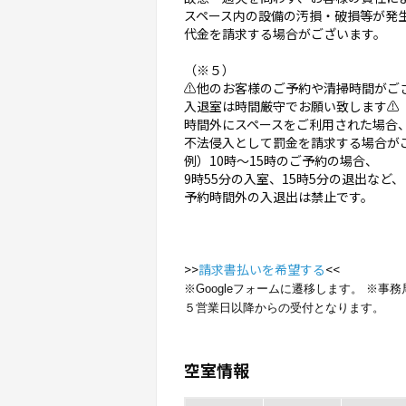
スペース内の設備の汚損・破損等が発
代金を請求する場合がございます。
（※５）
⚠️他のお客様のご予約や清掃時間がご
入退室は時間厳守でお願い致します⚠️
時間外にスペースをご利用された場合
不法侵入として罰金を請求する場合が
例）10時〜15時のご予約の場合、
9時55分の入室、15時5分の退出など、
予約時間外の入退出は禁止です。
>>
請求書払いを希望する
<<
※Googleフォームに遷移します。 ※
５営業日以降からの受付となります。
空室情報