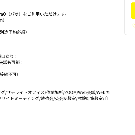
PaO（パオ）をご利用いただけます。
mm）
（別途予約必須）
2口あり！
B会議も可能！
線接続不可）
/サテライトオフィス/作業場所/ZOOM/Web会議/Web面
オフサイトミーティング/勉強会/英会話教室/試験対策教室/自