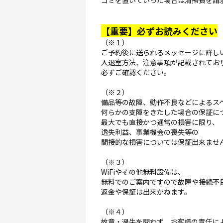
ゴミを置いていった場合は清掃費を請
【重要】必ずお読みください
（※１）
ご予約後に送られるメッセージに詳し
入退室方法、注意事項が記載されてお
必ずご確認ください。
（※２）
備品等の故障、動作不良などによるス
何らかの支障をきたした場合の保証に
最大でも直接かつ通常の損害に限り、
逸失利益、事業機会の喪失等の
間接的な損害については保証出来ませ
（※３）
WiFiやその他無料設備は、
無料でのご案内ですので故障や接続不
返金や保証は出来かねます。
（※４）
故意・過失を問わず、お客様の責任に