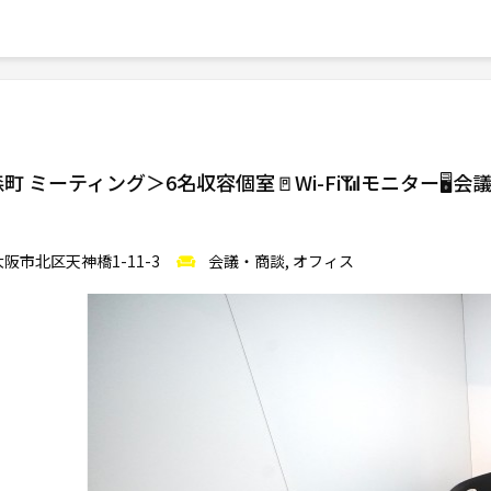
ミーティング＞6名収容個室🚪Wi-Fi📶モニター🖥️会議
阪市北区天神橋1-11-3
会議・商談, オフィス