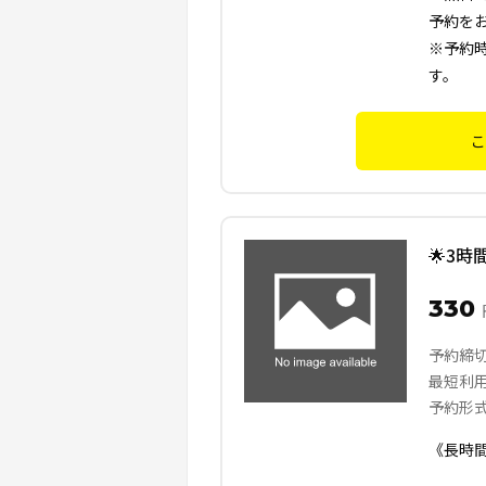
予約を
※予約
す。
こ
🌟3時
330
予約締
最短利
予約形
《長時