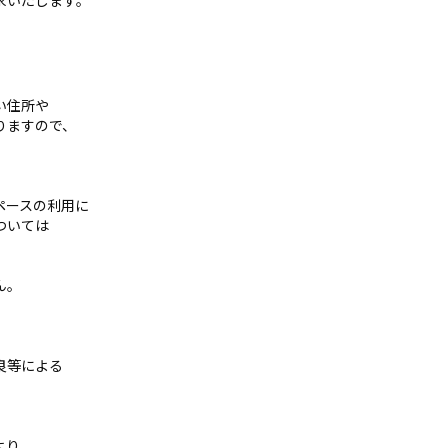
求いたします。
い住所や
りますので、
ペースの利用に
ついては
ん。
良等による
より