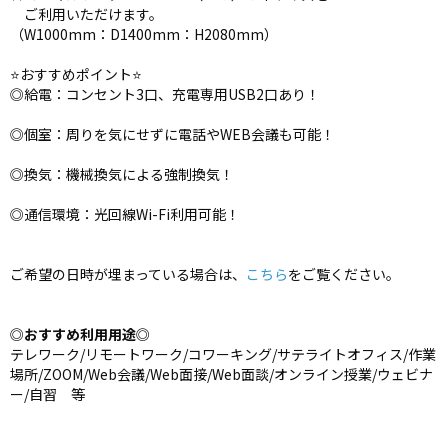
ご利用いただけます。
（W1000mm：D1400mm：H2080mm）
⭐️おすすめポイント⭐️
◎給電：コンセント3口、充電専用USB2口あり！
◎個室：周りを気にせずに電話やWEB会議も可能！
◎換気：機械換気による強制換気！
◎通信環境：光回線Wi-Fi利用可能！
ご希望の日時が埋まっている場合は、
こちら
をご覧ください。
◎
おすすめ利用用途
◎
テレワーク/リモートワーク/コワーキング/サテライトオフィス/作業
場所/ZOOM/Web会議/Web面接/Web面談/オンライン授業/ウェビナ
ー/自習 等