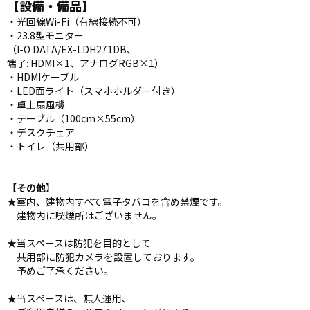
【設備・備品】
・光回線Wi-Fi（有線接続不可）
・23.8型モニター
（I-O DATA/EX-LDH271DB、
端子: HDMI×1、アナログRGB×1）
・HDMIケーブル
・LED面ライト（スマホホルダー付き）
・卓上扇風機
・テーブル（100cm×55cm）
・デスクチェア
・トイレ（共用部）
【
その他
】
★室内、建物内すべて電子タバコを含め禁煙です。
建物内に喫煙所はございません。
★当スペースは防犯を目的として
共用部に防犯カメラを設置しております。
予めご了承ください。
★当スペースは、無人運用、