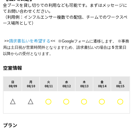
全ブースを貸し切りでの利用なども可能です。まずはメッセージに
てお問い合わせください。
（利用例：インフルエンサー複数での配信、チームでのワークスペ
ース場所として）
>>
請求書払いを希望する
<<
※Googleフォームに遷移します。 ※事務
局は土日祝が営業時間外となりますため、請求書払いの場合は
５
営業日
以降からの受付となります。
空室情報
日
月
火
水
木
金
土
08/09
08/10
08/11
08/12
08/13
08/14
08/15
プラン