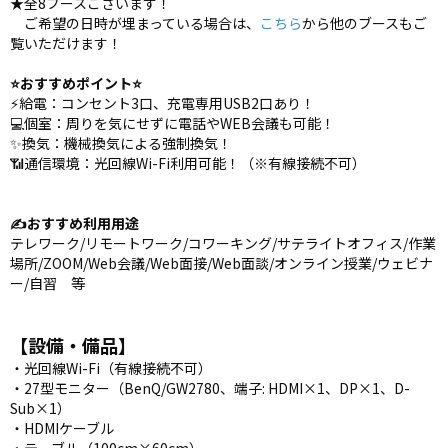
★全8ブースございます！
ご希望の日時が埋まっている場合は、
こちら
から他のブースもご
覧いただけます！
⭐️おすすめポイント⭐️
⚡️給電：コンセント3口、充電専用USB2口あり！
💻個室：周りを気にせずに電話やWEB会議も可能！
✨換気：機械換気による強制換気！
📶通信環境：光回線Wi-Fi利用可能！（※有線接続不可）
✍️おすすめ利用用途
テレワーク/リモートワーク/コワーキング/サテライトオフィス/作業
場所/ZOOM/Web会議/Web面接/Web面談/オンライン授業/ウェビナ
ー/自習 等
【設備・備品】
・光回線Wi-Fi（有線接続不可）
・27型モニター（BenQ/GW2780、端子: HDMI×1、DP×1、D-
Sub×1）
・HDMIケーブル