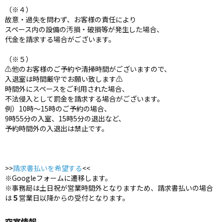
（※４）
故意・過失を問わず、お客様の責任により
スペース内の設備の汚損・破損等が発生した場合、
代金を請求する場合がございます。
（※５）
⚠️他のお客様のご予約や清掃時間がございますので、
入退室は時間厳守でお願い致します⚠️
時間外にスペースをご利用された場合、
不法侵入として罰金を請求する場合がございます。
例）10時〜15時のご予約の場合、
9時55分の入室、15時5分の退出など、
予約時間外の入退出は禁止です。
>>
請求書払いを希望する
<<
※Googleフォームに遷移します。
※事務局は土日祝が営業時間外となりますため、請求書払いの場合
は
５
営業日以降からの受付となります。
空室情報