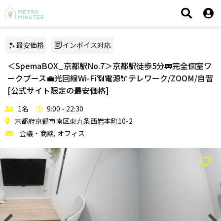
最安価格
インボイス対応
＜SpemaBOX_京都駅No.7＞京都駅徒歩5分🚃完全個室ワ
ークブース💼光回線Wi-Fi📶電源🔌テレワーク/ZOOM/自習
[公式サイト限定の最安価格]
1名
9:00 - 22:30
京都府京都市南区東九条西岩本町10-2
会議・商談, オフィス