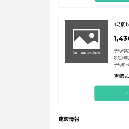
3時間
1,4
予約締
最短利
予約形
3時間
こ
施設情報