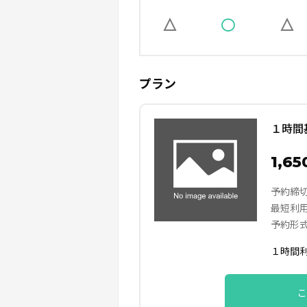
プラン
１時間
1,65
予約締
最短利
予約形
１時間
こ