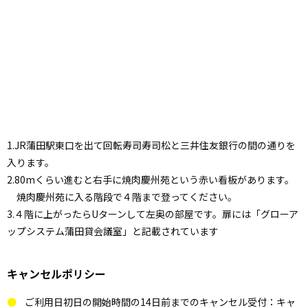
1.JR蒲田駅東口を出て回転寿司寿司松と三井住友銀行の間の通りを
入ります。
2.80mくらい進むと右手に焼肉慶州苑という赤い看板があります。
焼肉慶州苑に入る階段で４階まで登ってください。
3.４階に上がったらUターンして左奥の部屋です。扉には「グローア
ップシステム蒲田貸会議室」と記載されています
キャンセルポリシー
ご利用日初日の開始時間の14日前までのキャンセル受付：キャ