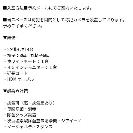
■入室方法■予約メールにてご案内いたします。
■当スペースは防犯を目的として防犯カメラを設置しております。
予めご了承ください。
▼設備
・2名掛け机 4台
・椅子：8脚、丸椅子6脚
・ホワイトボード：１台
・４３インチモニター：１台
・延長コード
・HDMIケーブル
▼感染症対策
・換気可（窓・換気扇あり）
・毎回除菌・消毒
・除菌グッズ設置
・次亜塩素酸除菌空気清浄機・ジアイーノ
・ソーシャルディスタンス