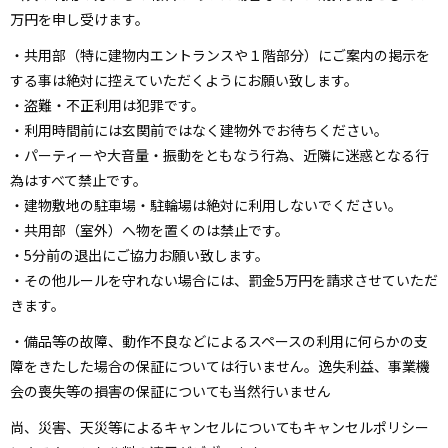
万円を申し受けます。
・共用部（特に建物内エントランスや１階部分）にご案内の掲示を
する事は絶対に控えていただくようにお願い致します。
・盗難・不正利用は犯罪です。
・利用時間前には玄関前ではなく建物外でお待ちください。
・パーティーや大音量・振動をともなう行為、近隣に迷惑となる行
為はすべて禁止です。
・建物敷地の駐車場・駐輪場は絶対に利用しないでください。
・共用部（室外）へ物を置くのは禁止です。
・5分前の退出にご協力お願い致します。
・その他ルールを守れない場合には、罰金5万円を請求させていただ
きます。
・備品等の故障、動作不良などによるスペースの利用に何らかの支
障をきたした場合の保証については行いません。逸失利益、事業機
会の喪失等の損害の保証についても当然行いません
尚、災害、天災等によるキャンセルについてもキャンセルポリシー