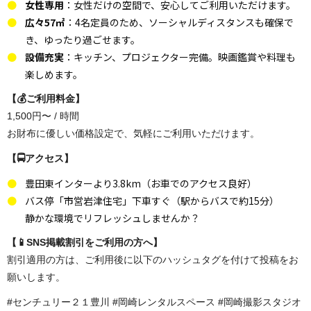
女性専用
：女性だけの空間で、安心してご利用いただけます。
広々57㎡
：4名定員のため、ソーシャルディスタンスも確保で
き、ゆったり過ごせます。
設備充実
：キッチン、プロジェクター完備。映画鑑賞や料理も
楽しめます。
【💰ご利用料金】
1,500円〜 / 時間
お財布に優しい価格設定で、気軽にご利用いただけます。
【🚍アクセス】
豊田東インターより3.8km（お車でのアクセス良好）
バス停「市営岩津住宅」下車すぐ（駅からバスで約15分）
静かな環境でリフレッシュしませんか？
【📱SNS掲載割引をご利用の方へ】
割引適用の方は、ご利用後に以下のハッシュタグを付けて投稿をお
願いします。
#センチュリー２１豊川 #岡崎レンタルスペース #岡崎撮影スタジオ