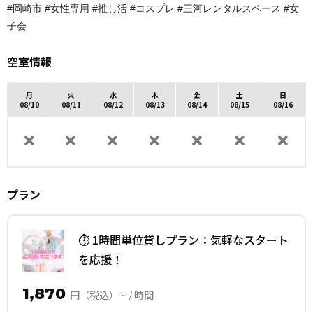
#岡崎市 #女性専用 #推し活 #コスプレ #三河レンタルスペース #女
子会
空室情報
月
火
水
木
金
土
日
08/10
08/11
08/12
08/13
08/14
08/15
08/16
プラン
⏱ 1時間単位貸しプラン：気軽なスタート
を応援！
1,870
円（税込） ~ / 時間