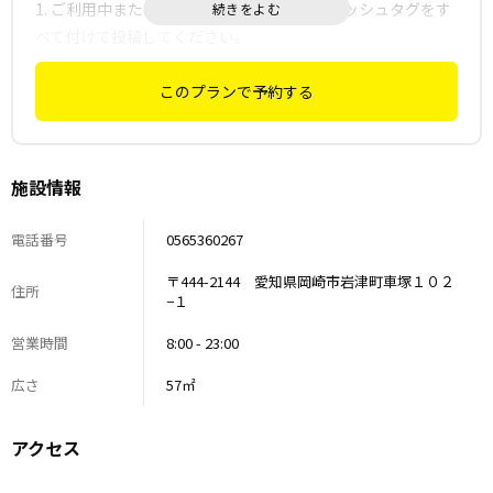
1. ご利用中またはご利用後に、以下の指定ハッシュタグをす
べて付けて投稿してください。
2. 投稿画面のスクリーンショットを当社までお送りいただけ
ることをお約束いただける方。
このプランで予約する
• 必須ハッシュタグ（コピーしてお使いください）： #センチ
ュリー２１豊川 #豊田レンタルスペース #豊田撮影スタジオ #
推し活 #コスプレ #豊田市不動産 #マンスリーマンション
施設情報
#DIY #パーティー #生誕祭 #バースデーフォト #推しのいる生
活 #名古屋レンタルスペース
電話番号
0565360267
• こんな方にオススメ！： 「生誕祭」や「バースデーフォ
〒444-2144 愛知県岡崎市岩津町車塚１０２
ト」を可愛く撮りたい方、こだわり抜いた「コスプレ」撮影
住所
−１
をしたい方、そして「推しのいる生活」を全力で楽しみたい
方。あなたの「好き」が詰まった投稿を、スタッフ一同楽し
営業時間
8:00 - 23:00
みにお待ちしております！
広さ
57㎡
アクセス