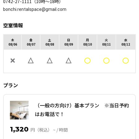
0742-27-1111（10時～18時）
bonchi.rentalspace@gmail.com
空室情報
木
金
土
日
月
火
水
08/06
08/07
08/08
08/09
08/10
08/11
08/12
プラン
（一般の方向け）基本プラン ※当日予約
はお電話で！
1,320
円（税込） ~ / 時間