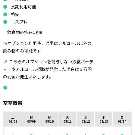
長期利用可能
格安
コスプレ
飲食物の持込OK※
※オプション利用時。通常はアルコール以外の
飲み物のみ可能です
※
こちらのオプションを付与しない飲食パーテ
ィーやアルコール摂取が発覚した場合は３万円
の罰金が発生いたします。
空室情報
土
日
月
火
水
木
金
08/08
08/09
08/10
08/11
08/12
08/13
08/14