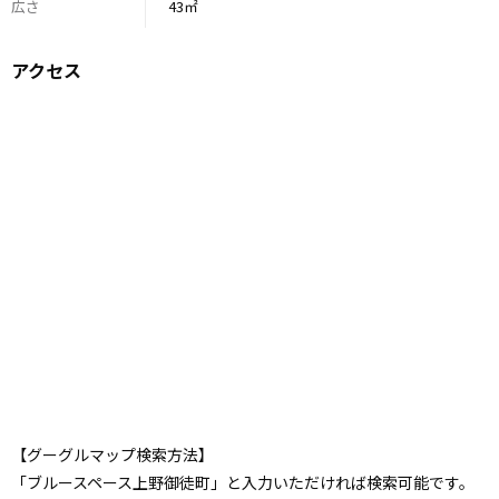
の際はきれいに必ず清掃をお願いします。
広さ
43㎡
匂いが取れない場合は、清掃代として15,000円。
また、清掃による次のご利用者様へのキャンセル代補填とし
アクセス
て3万円が発生します。
・その他規約を必ずお読みいただき遵守をお願いいたしま
す。
【グーグルマップ検索方法】
「ブルースペース上野御徒町」と入力いただければ検索可能です。