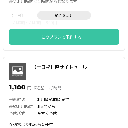
最低利用時間は１時間からとなります。
【平日】
・AM0時～AM7時 900円
・AM7時～PM12時 1,400円
・PM12時～PM18時 1,700円
このプランで予約する
・PM18時～PM24時 1,900円
【直前割】
1日前予約で100円(1H)引き実施中です！
【土日祝】直サイトセール
【早割】
1,100
30日前予約で100円(1H)引き実施中です！
円（税込） ~ / 時間
予約締切
利用開始時間まで
最短利用時間
1時間から
予約形式
今すぐ予約
在通常よりも30%OFF中！