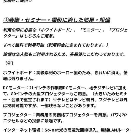
接続をご提供☆
③会議・セミナー・撮影に適した部屋・設備
利用の際に必要な「ホワイトボード」、「モニター」、「プロジェ
クター」はもちろんご用意。
すべて無料で利用可能（利用料金に含まれております。）
設備は法人様もご利用されるため、高品質にこだわっております。
【例】
ホワイトボード：高級素材のホーロー製のため、きれいに消え、情
報は残りません。
PCモニター：
21インチの作業用PCモニター
、
地デジテレビに加え
て、
80インチの大型プロジェクターもご用意。（大きいためセミナ
ー・会議で重宝されます）※テレビはテレビ朝日、フジテレビ以外
は視聴可能ですが、一部映らないことがあります。
プロジェクター：業務用の高価格プロジェクターを用意。パワポや
エクセルなどの投影に最適です。
インターネット環境：So-net光の高速光回線導入。無線LANルータ