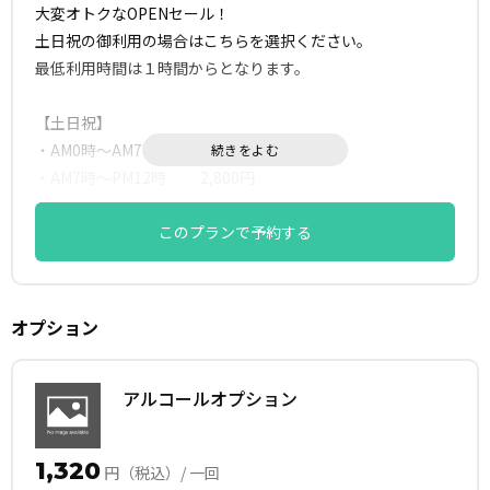
大変オトクなOPENセール！
土日祝の御利用の場合はこちらを選択ください。
最低利用時間は１時間からとなります。
【土日祝】
・AM0時～AM7時 900円
・AM7時～PM12時 2,800円
・PM12時～PM18時 3,200円
・PM18時～PM24時 2,800円
このプランで予約する
【直前割】
1日前予約で100円(1H)引き実施中です！
オプション
【早割】
30日前予約で100円(1H)引き実施中です！
アルコールオプション
1,320
円（税込）/ 一回