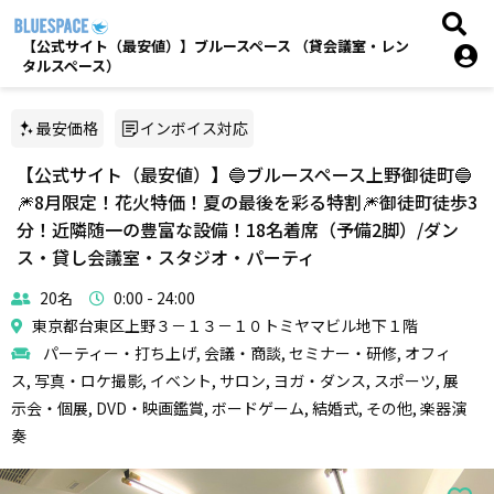
【公式サイト（最安値）】ブルースペース （貸会議室・レン
タルスペース）
最安価格
インボイス対応
【公式サイト（最安値）】🔵ブルースペース上野御徒町🔵
🎆8月限定！花火特価！夏の最後を彩る特割🎆御徒町徒歩3
分！近隣随一の豊富な設備！18名着席（予備2脚）/ダン
ス・貸し会議室・スタジオ・パーティ
20名
0:00 - 24:00
東京都台東区上野３－１３－１０トミヤマビル地下１階
パーティー・打ち上げ, 会議・商談, セミナー・研修, オフィ
ス, 写真・ロケ撮影, イベント, サロン, ヨガ・ダンス, スポーツ, 展
示会・個展, DVD・映画鑑賞, ボードゲーム, 結婚式, その他, 楽器演
奏