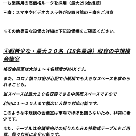
ーも業務用の高価格ルータを採用（最大256台接続）
三脚：スマホやビデオカメラ等が設置可能の三脚をご用意
※その他豊富な設備の詳細は下記設備欄をご確認ください。
④超希少な・最大２０名
（18名最適）
収容の中規模
会議室
格安会議室は大体１～４名程度がMAXです。
また、コロナ禍では密が心配で小規模でも大きなスペースを求めら
れることも。
当スペースは最大２０名収容できる中規模スペースですので
利用は１～２０人まで幅広い人数で対応可能です。
このような中規模の会議室は市場でほぼ出回らないため、非常に希
少です。
また、テーブルは
会議室向けの折りたたみ＆移動式テーブルをご用
意。様々な形に変化可能です。