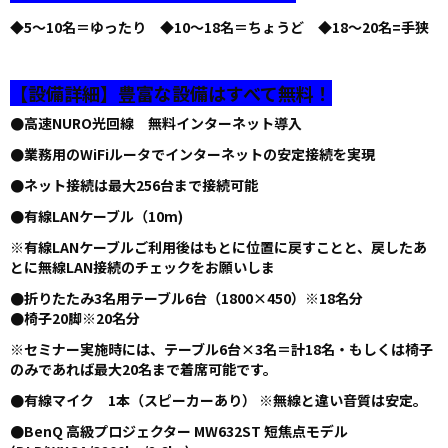
◆5～10名＝ゆったり ◆10～18名＝ちょうど ◆18～20名=手狭
【設備詳細】豊富な設備はすべて無料！
●高速NURO光回線 無料インターネット導入
●業務用のWiFiルータでインターネットの安定接続を実現
●ネット接続は最大256台まで接続可能
●有線LANケーブル（10m)
※有線LANケーブルご利用後はもとに位置に戻すことと、戻したあ
とに無線LAN接続のチェックをお願いしま
●折りたたみ3名用テーブル6台（1800×450）※18名分
●椅子20脚※20名分
※セミナー実施時には、テーブル6台×3名＝計18名・もしくは椅子
のみであれば最大20名まで着席可能です。
●有線マイク 1本（スピーカーあり） ※無線と違い音質は安定。
●BenQ 高級プロジェクター MW632ST 短焦点モデル