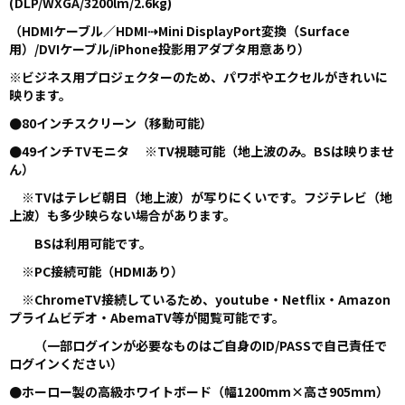
(DLP/WXGA/3200lm/2.6kg)
（HDMIケーブル／HDMI⇢Mini DisplayPort変換（Surface
用）/DVIケーブル/iPhone投影用アダプタ用意あり）
※ビジネス用プロジェクターのため、パワポやエクセルがきれいに
映ります。
●80インチスクリーン（移動可能）
●49インチTVモニタ ※TV視聴可能（地上波のみ。BSは映りませ
ん）
※TVはテレビ朝日（地上波）が写りにくいです。フジテレビ（地
上波）も多少映らない場合があります。
BSは利用可能です。
※PC接続可能（HDMIあり）
※ChromeTV接続しているため、youtube・Netflix・Amazon
プライムビデオ・AbemaTV等が
閲覧可能です。
（一部ログインが必要なものはご自身のID/PASSで自己責任で
ログインください）
●ホーロー製の高級ホワイトボード（幅1200mm×高さ905mm）