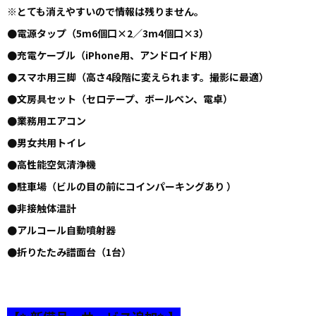
※とても消えやすいので情報は残りません。
●電源タップ（5m6個口×2／3m4個口×3）
●充電ケーブル（iPhone用、アンドロイド用）
●スマホ用三脚（高さ4段階に変えられます。撮影に最適）
●文房具セット（セロテープ、ボールペン、電卓）
●業務用エアコン
●男女共用トイレ
●高性能空気清浄機
●駐車場（ビルの目の前にコインパーキングあり ）
●非接触体温計
●
アルコール自動噴射器
●折りたたみ譜面台（1台）