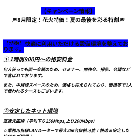
【キャンペーン情報】
🎆8月限定！花火特価！夏の最後を彩る特割🎆
【特徴】快適に利用いただける設備環境を整えてお
ります。
① 1時間900円～の格安料金
何人使っても同一金額のため、セミナー、勉強会、撮影、会議など
で喜ばれております。
また、中規模スペースのため、価格も抑えられており、面接等で1人
で使われるケースもございます。
②安定したネット環境
高速光回線（平均下り250Mbps,上り200Mbps）
☆業務用無線
LAN
ルーターで最大256
台接続可能！快適＆安定した