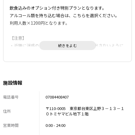
飲食込みのオプション付き特別プランとなります。
アルコール類を持ち込む場合は、こちらを選択ください。
利用人数×1200円となります。
【注意】
・近隣に迷惑のかからないように大きな声を出さないように
お願いいたします。
・利用の際は、片付け・清掃を十分に行えるよう時間確保を
お願いします。
・ゴミは必ず持参いただき、必ず撤去をお願いします。
施設情報
ゴミの撤去際は、絶対に当ビルの入り口付近に捨てないよ
う、必ずお持ち帰りください。
電話番号
07084408407
・退出1時間前からは空気清浄機をオンにしていただけると
幸いです。
〒110-0005 東京都台東区上野３－１３－１
住所
・床にこぼしてしまった場合は、必ずご申告をお願いしま
０トミヤマビル地下１階
す。
営業時間
0:00 - 24:00
・嘔吐等をした場合は、早急に連絡をお願いします。またそ